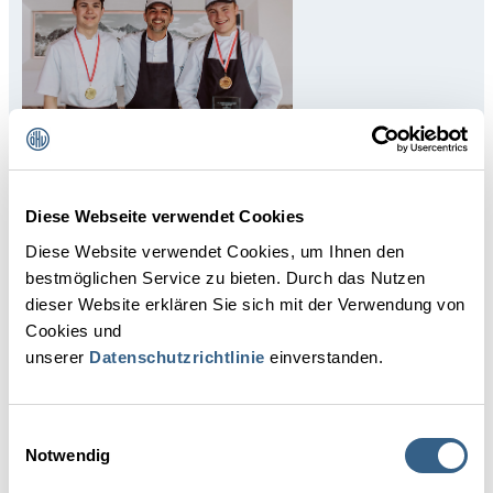
INTERVIEW
"Ich behandle sie, als ob sie meine Kinder wären."
Diese Webseite verwendet Cookies
Er ist Ausbilder aus Leidenschaft. Alexander Forbes bildet seit
2005 regelmäßig Kochlehrlinge aus – mit großem Erfolg.
Diese Website verwendet Cookies, um Ihnen den
Seine Lehrlinge reüssieren bei landesweiten Wettbewerben
bestmöglichen Service zu bieten. Durch das Nutzen
und bleiben zum Großteil auch nach vielen Jahren der Branche
dieser Website erklären Sie sich mit der Verwendung von
treu. Der Küchenchef im Interview.
Cookies und
MEHR LESEN
unserer
Datenschutzrichtlinie
einverstanden.
Einwilligungsauswahl
Notwendig