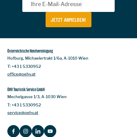
JETZT ANMELDEN!
Österreichische Hotelvereinigung
Hofburg, Michaelertrakt 1/6a, A-1010 Wien
T:
+43 1 5330952
office@oehv.at
ÖHV Touristik Service GmbH
Mechelgasse 1/3, A-1030 Wien
T:
+43 1 5330952
service@oehv.at
FACEBOOK
INSTAGRAM
LINKEDIN
YOUTUBE