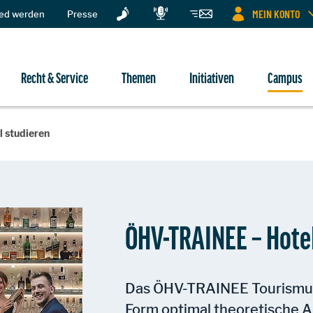
MEIN KONTO
ied werden
Presse
Recht & Service
Themen
Initiativen
Campus
 studieren
ÖHV-TRAINEE – Hote
Das ÖHV-TRAINEE Tourismusk
Form optimal theoretische 