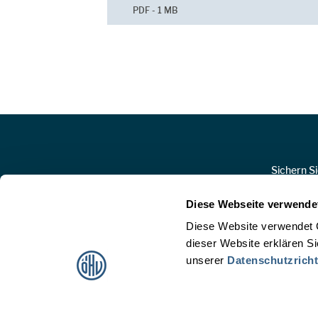
PDF - 1 MB
Zur Hauptnavigation
Sichern S
Diese Webseite verwende
Diese Website verwendet 
dieser Website erklären S
unserer
Datenschutzricht
Österreichische Hotelvereinigung
Hofburg, Michaelertrakt 1/6a, A-1010 Wien