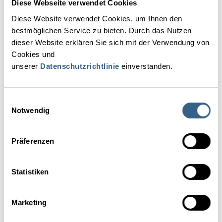
INFO
Diese Webseite verwendet Cookies
Cyberversicherung? Ja - Nein - vielleicht doch?
Diese Website verwendet Cookies, um Ihnen den
bestmöglichen Service zu bieten. Durch das Nutzen
Hotels verwalten viele persönliche Daten wie
Kreditkarteninformationen und Kontaktdaten und sind so
dieser Website erklären Sie sich mit der Verwendung von
besonders interessant für Cyberangriffe. Macht da eine
Cookies und
Cyberversicherung Sinn? Datenschutz-Expertin Mag. (FH)
unserer
Datenschutzrichtlinie
einverstanden.
Annemarie Maurer mit einer Einschätzung.
MEHR LESEN
Einwilligungsauswahl
Notwendig
Präferenzen
Statistiken
PARTNER-BEITRAG
Bedrohung durch Phishing: KI-gestützte Angriffe und
Marketing
Sicherheitsmaßnahmen