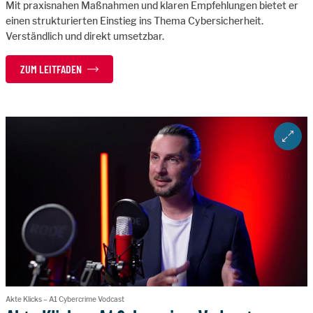
Mit praxisnahen Maßnahmen und klaren Empfehlungen bietet er
einen strukturierten Einstieg ins Thema Cybersicherheit.
Verständlich und direkt umsetzbar.
ZUM LEITFADEN
ZOOM 
Akte Klicks – A1 Cybercrime Vodcast