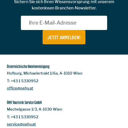
Sichern Sie sich Ihren Wissensvorsprung mit unserem
kostenlosen Branchen-Newsletter.
JETZT ANMELDEN!
Österreichische Hotelvereinigung
Hofburg, Michaelertrakt 1/6a, A-1010 Wien
T:
+43 1 5330952
office@oehv.at
ÖHV Touristik Service GmbH
Mechelgasse 1/3, A-1030 Wien
T:
+43 1 5330952
service@oehv.at