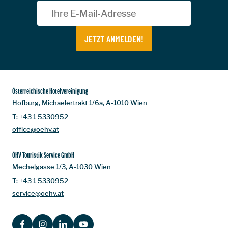
JETZT ANMELDEN!
Österreichische Hotelvereinigung
Hofburg, Michaelertrakt 1/6a, A-1010 Wien
T:
+43 1 5330952
office@oehv.at
ÖHV Touristik Service GmbH
Mechelgasse 1/3, A-1030 Wien
T:
+43 1 5330952
service@oehv.at