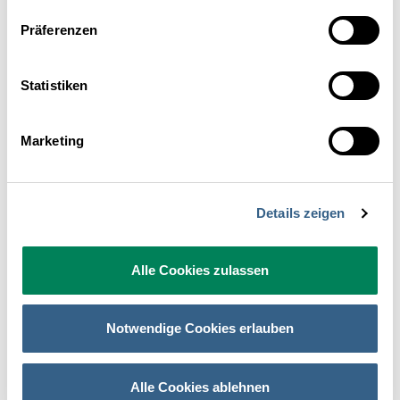
Präferenzen
Statistiken
Marketing
Für mehr Energieeffizienz
Details zeigen
In der Hotellerie machen die Energiekosten mittlerweile schon
mehr als 5 % des Umsatzes aus. Das muss nicht sein! Es gibt
bereits viele effektive Wege, Energie – und damit Geld und
Alle Cookies zulassen
Ressourcen – zu sparen. Welche das sind, zeigen wir gemeinsam
mit dem Bundesmusministerium für Nachhaltigkeit und Tourismus
im neuen digitalen Energieleitfaden. Ein eigenes Kapitel widmet
Notwendige Cookies erlauben
sich der Kommunikation an den Gast – denn immer öfter
entscheiden sich Gäste dezidiert für Hotels, die auf nachhaltiges
Wirtschaften und erneuerbare Energien setzen.
Alle Cookies ablehnen