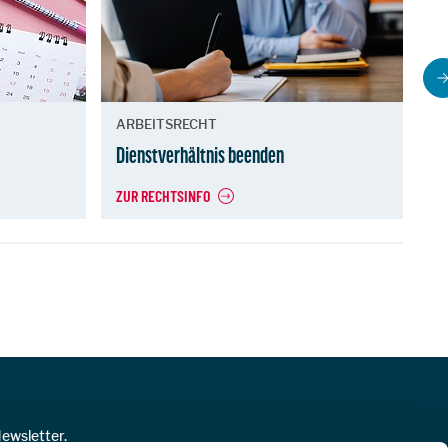
ARBEITSRECHT
A
Dienstverhältnis beenden
Di
ZUR RECHTSINFO
ZU
ewsletter.