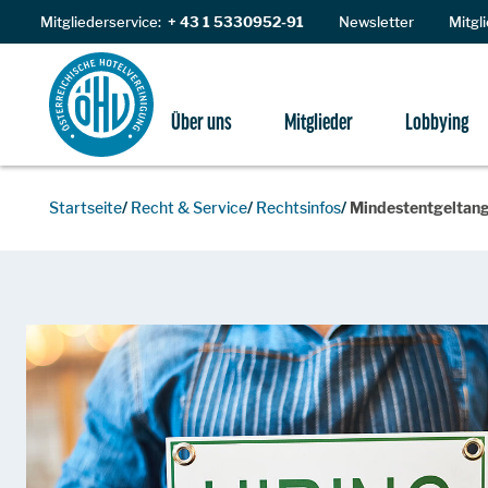
Zum Inhalt
Mitgliederservice:
+ 43 1 5330952-91
Newsletter
Mitgl
Über uns
Mitglieder
Lobbying
Startseite
Recht & Service
Rechtsinfos
Mindestentgeltan