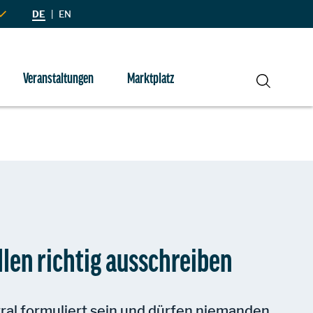
DE
|
EN
Veranstaltungen
Marktplatz
Suche
llen richtig ausschreiben
ral formuliert sein und dürfen niemanden