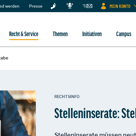
MEIN KONTO
ied werden
Presse
Recht & Service
Themen
Initiativen
Campus
gabe
RECHTSINFO
Stelleninserate: Ste
Stelleninserate müssen neut