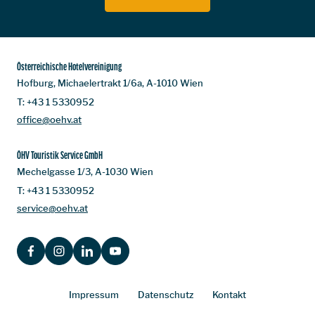
Österreichische Hotelvereinigung
Hofburg, Michaelertrakt 1/6a, A-1010 Wien
T:
+43 1 5330952
office@oehv.at
ÖHV Touristik Service GmbH
Mechelgasse 1/3, A-1030 Wien
T:
+43 1 5330952
service@oehv.at
FACEBOOK
INSTAGRAM
LINKEDIN
YOUTUBE
Impressum
Datenschutz
Kontakt