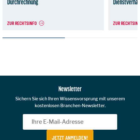
Durchrechnung
Dienstverhäl
ZUR RECHTSINFO
ZUR RECHTSIN
Zur Hauptnavigation
Newsletter
Sichern Sie sich Ihren Wissensvorsprung mit unserem
kostenlosen Branchen-Newsletter.
JETZT ANMELDEN!