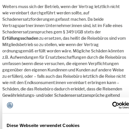
Weiters muss sich der Betrieb, wenn der Vertrag letztlich nicht
wie vereinbart durchgeführt werden sollte, auf
Schadenersatzforderungen gefasst machen. Da beide
Vertragspartner:innen Unternehmer:innen sind, ist im Falle eines
Schadenersatzanspruches gem § 349 UGB stets der
Erfüllungsschaden
zu ersetzen, das heißt die Reisebüros sind vom
Mitgliedsbetrieb so zu stellen, wie wenn der Vertrag
ordnungsgemäß erfüllt worden wäre. Mögliche Schäden könnten
z.B. Aufwendungen für Ersatzbeschaffungen durch die Reisebüros
umfassen (wenn diese versuchen, die eigenen Verpflichtungen
gegenüber den eigenen Kundinnen und Kunden auf andere Weise
zu erfüllen), oder – falls auch das Reisebüro letztlich die Reise nicht
wie mit den Endksonsument:innen vereinbart erbringen kann –
Schäden, die das Reisebüro dadurch erleidet, dass die Reisenden
Gewährleistungs- und/oder Schadensersatzansprüche geltend
machen. Schadenersatzansprüche der Reisenden könnten
wiederum z.B. durch Ersatzbeschaffungen begründet werden (die
Gäste gehen selber in einem anderen Restaurant essen, falls die
Reiseveranstalter;innen nicht selbst für Ersatz sorgen) und/oder
Diese Webseite verwendet Cookies
auch immaterielle Schadenersatzansprüche für entgangene