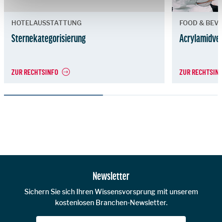
HOTELAUSSTATTUNG
FOOD & BEV
Sternekategorisierung
Acrylamidve
ZUR RECHTSINFO
ZUR RECHTSIN
Zur Hauptnavigation
Newsletter
Sichern Sie sich Ihren Wissensvorsprung mit unserem
kostenlosen Branchen-Newsletter.