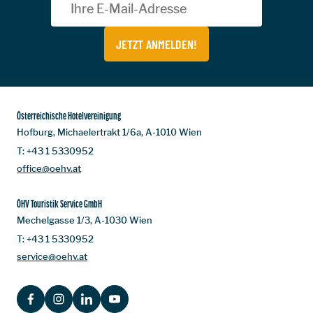
JETZT ANMELDEN!
Österreichische Hotelvereinigung
Hofburg, Michaelertrakt 1/6a, A-1010 Wien
T:
+43 1 5330952
office@oehv.at
ÖHV Touristik Service GmbH
Mechelgasse 1/3, A-1030 Wien
T:
+43 1 5330952
service@oehv.at
FACEBOOK
INSTAGRAM
LINKEDIN
YOUTUBE