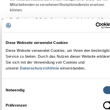
Mitarbeitenden zu versehenen Rezeptionsdienste ersetzen
können.
Der Einsatz von Selbstbedienungskiosken hat sich ebenfalls
durchgesetzt und ist nun in den neuen 4-Sterne-Kriterien als
Alternative zu Minibars, Maxibars und Zimmerservice
enthalten.
Diese Webseite verwendet Cookies
Diese Website verwendet Cookies, um Ihnen den bestmögli
Kriterienkataloge und weiterführende Infos
Service zu bieten. Durch das Nutzen dieser Website erkläre
Hier finden Sie alle Infos zu Hotelsternen in Österreich
Sie sich mit der Verwendung von Cookies und
sowie die Hotelkriterien 2020-25
unserer
Datenschutzrichtlinie
einverstanden.
Kriterienkatalog und Erläuterungen 2025-30
Hotelstars Union
Einwilligungsauswahl
Notwendig
IHRE ANSPRECHPARTNERIN
Präferenzen