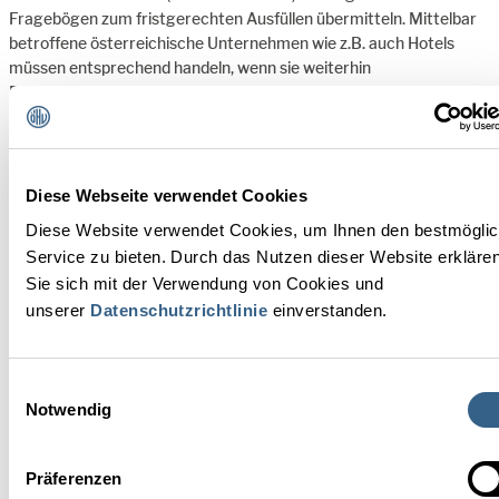
Fragebögen zum fristgerechten Ausfüllen übermitteln. Mittelbar
betroffene österreichische Unternehmen wie z.B. auch Hotels
müssen entsprechend handeln, wenn sie weiterhin
Dienstleister:innen bleiben wollen.
Weiterführende Infos
Faktenpapier: Das deutsche
Diese Webseite verwendet Cookies
Lieferkettensorgfaltspflichtengesetz
Diese Website verwendet Cookies, um Ihnen den bestmögli
Service zu bieten. Durch das Nutzen dieser Website erkläre
Downloads
Sie sich mit der Verwendung von Cookies und
Merkblatt AußenwirtschaftsCenter Berlin
unserer
Datenschutzrichtlinie
einverstanden.
PDF - 101 KB
Merkblatt der IHA (an dt. Hotellerie gerichtet)
Einwilligungsauswahl
PDF - 286 KB
Notwendig
IHRE ANSPRECHPARTNERIN
Präferenzen