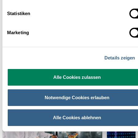
Statistiken
Mag. Maria Wottawa
Marketing
Leitung Mitgliederservice
E-Mail senden
Details zeigen
+43 1 5330952-14
Alle Cookies zulassen
Das könnte Sie auch interessieren
Notwendige Cookies erlauben
RECHTSINFO
RECHTSINFO
Alle Cookies ablehnen