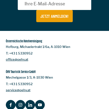
JETZT ANMELDEN!
Österreichische Hotelvereinigung
Hofburg, Michaelertrakt 1/6a, A-1010 Wien
T:
+43 1 5330952
office@oehv.at
ÖHV Touristik Service GmbH
Mechelgasse 1/3, A-1030 Wien
T:
+43 1 5330952
service@oehv.at
FACEBOOK
INSTAGRAM
LINKEDIN
YOUTUBE