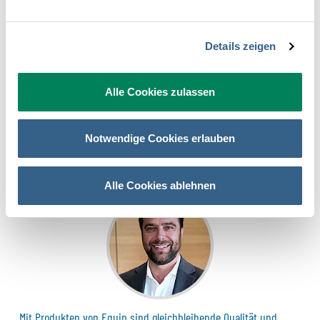
Speisen an Partner vertrieben werden. Mit Hilfe des Schockfrost-
Verfahrens werden die Gerichte vakuumiert und langfristig
haltbar gemacht. Die einzelnen Portionen können mit wenig
Details zeigen
Aufwand und Material fertig gestellt werden. Hierbei muss das
abgepackte Produkt lediglich 10 Minuten im kochenden Wasser
aufgetaut, dann geöffnet und anschließend angerichtet werden.
Alle Cookies zulassen
Felix Neutatz,
Boutique Hotel am Stephansplatz
, Wien (114
Betten, 4 Sterne)
Notwendige Cookies erlauben
Alle Cookies ablehnen
Mit Produkten von Equip sind gleichbleibende Qualität und