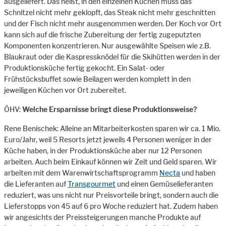
ausgeliefert. Das heißt, in den einzelnen Küchen muss das
Schnitzel nicht mehr geklopft, das Steak nicht mehr geschnitten
und der Fisch nicht mehr ausgenommen werden. Der Koch vor Ort
kann sich auf die frische Zubereitung der fertig zugeputzten
Komponenten konzentrieren. Nur ausgewählte Speisen wie z.B.
Blaukraut oder die Kaspressknödel für die Skihütten werden in der
Produktionsküche fertig gekocht. Ein Salat- oder
Frühstücksbuffet sowie Beilagen werden komplett in den
jeweiligen Küchen vor Ort zubereitet.
ÖHV:
Welche Ersparnisse bringt diese Produktionsweise?
Rene Benischek: Alleine an Mitarbeiterkosten sparen wir ca. 1 Mio.
Euro/Jahr, weil 5 Resorts jetzt jeweils 4 Personen weniger in der
Küche haben, in der Produktionsküche aber nur 12 Personen
arbeiten. Auch beim Einkauf können wir Zeit und Geld sparen. Wir
arbeiten mit dem Warenwirtschaftsprogramm
Necta
und haben
die Lieferanten auf
Transgourmet
und einen Gemüselieferanten
reduziert, was uns nicht nur Preisvorteile bringt, sondern auch die
Lieferstopps von 45 auf 6 pro Woche reduziert hat. Zudem haben
wir angesichts der Preissteigerungen manche Produkte auf