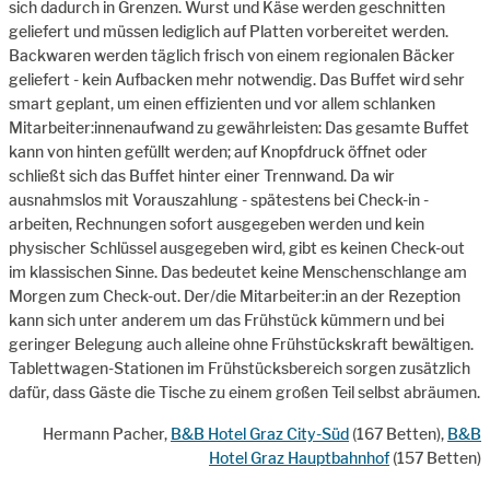
sich dadurch in Grenzen. Wurst und Käse werden geschnitten
geliefert und müssen lediglich auf Platten vorbereitet werden.
Backwaren werden täglich frisch von einem regionalen Bäcker
geliefert - kein Aufbacken mehr notwendig. Das Buffet wird sehr
smart geplant, um einen effizienten und vor allem schlanken
Mitarbeiter:innenaufwand zu gewährleisten: Das gesamte Buffet
kann von hinten gefüllt werden; auf Knopfdruck öffnet oder
schließt sich das Buffet hinter einer Trennwand. Da wir
ausnahmslos mit Vorauszahlung - spätestens bei Check-in -
arbeiten, Rechnungen sofort ausgegeben werden und kein
physischer Schlüssel ausgegeben wird, gibt es keinen Check-out
im klassischen Sinne. Das bedeutet keine Menschenschlange am
Morgen zum Check-out. Der/die Mitarbeiter:in an der Rezeption
kann sich unter anderem um das Frühstück kümmern und bei
geringer Belegung auch alleine ohne Frühstückskraft bewältigen.
Tablettwagen-Stationen im Frühstücksbereich sorgen zusätzlich
dafür, dass Gäste die Tische zu einem großen Teil selbst abräumen.
Hermann Pacher,
B&B Hotel Graz City-Süd
(167 Betten),
B&B
Hotel Graz Hauptbahnhof
(157 Betten)