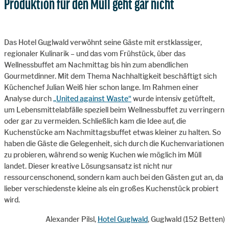
Produktion für den Müll geht gar nicht
Das Hotel Guglwald verwöhnt seine Gäste mit erstklassiger,
regionaler Kulinarik – und das vom Frühstück, über das
Wellnessbuffet am Nachmittag bis hin zum abendlichen
Gourmetdinner. Mit dem Thema Nachhaltigkeit beschäftigt sich
Küchenchef Julian Weiß hier schon lange. Im Rahmen einer
Analyse durch
„United against Waste“
wurde intensiv getüftelt,
um Lebensmittelabfälle speziell beim Wellnessbuffet zu verringern
oder gar zu vermeiden. Schließlich kam die Idee auf, die
Kuchenstücke am Nachmittagsbuffet etwas kleiner zu halten. So
haben die Gäste die Gelegenheit, sich durch die Kuchenvariationen
zu probieren, während so wenig Kuchen wie möglich im Müll
landet. Dieser kreative Lösungsansatz ist nicht nur
ressourcenschonend, sondern kam auch bei den Gästen gut an, da
lieber verschiedenste kleine als ein großes Kuchenstück probiert
wird.
Alexander Pilsl,
Hotel Guglwald
, Guglwald (152 Betten)