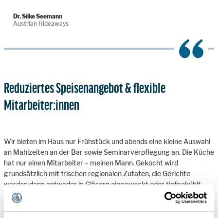
Dr. Silke Seemann
Austrian Hideaways
Reduziertes Speisenangebot & flexible
Mitarbeiter:innen
Wir bieten im Haus nur Frühstück und abends eine kleine Auswahl
an Mahlzeiten an der Bar sowie Seminarverpflegung an. Die Küche
hat nur einen Mitarbeiter – meinen Mann. Gekocht wird
grundsätzlich mit frischen regionalen Zutaten, die Gerichte
werden dann entweder in Gläsern eingeweckt oder tiefgekühlt.
Seine Arbeitszeiten sind somit weitgehend frei einteilbar. Beim
Frühstück gibt es Buffet und auf Wunsch Eiergerichte, Pancakes
oder Porridge frisch. Buffet, frisch gekochte Gerichte, Service und