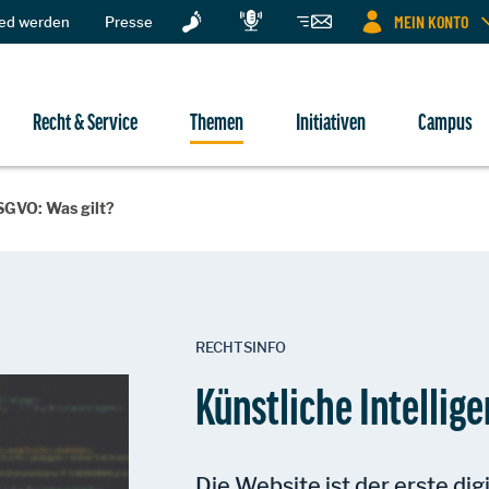
MEIN KONTO
ied werden
Presse
Recht & Service
Themen
Initiativen
Campus
DSGVO: Was gilt?
RECHTSINFO
Künstliche Intellig
Die Website ist der erste dig