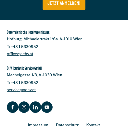
JETZT ANMELDEN!
Österreichische Hotelvereinigung
Hofburg, Michaelertrakt 1/6a, A-1010 Wien
T:
+43 1 5330952
office@oehv.at
ÖHV Touristik Service GmbH
Mechelgasse 1/3, A-1030 Wien
T:
+43 1 5330952
service@oehv.at
FACEBOOK
INSTAGRAM
LINKEDIN
YOUTUBE
Impressum
Datenschutz
Kontakt