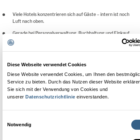
Viele Hotels konzentrieren sich auf Gäste – intern ist noch
Luft nach oben.
Gerade bei Personalverwaltung, Buchhaltung und Einkauf
wird Digitalisierung oft stiefmütterlich behandelt.
Chancen:
Bessere Übersicht, schnellere Prozesse, weniger Fehler.
Diese Webseite verwendet Cookies
Diese Website verwendet Cookies, um Ihnen den bestmögli
ZOOM 
Service zu bieten. Durch das Nutzen dieser Website erkläre
Sie sich mit der Verwendung von Cookies und
unserer
Datenschutzrichtlinie
einverstanden.
Einwilligungsauswahl
Notwendig