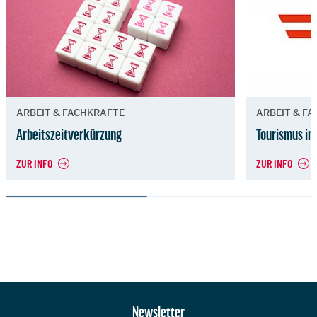
ARBEIT & FACHKRÄFTE
ARBEIT & F
Arbeitszeitverkürzung
Tourismus i
ZUR INFO
ZUR INFO
Zur Hauptnavigation
Newsletter