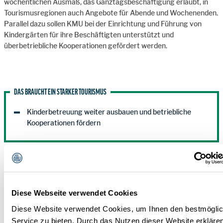
wöchentlichen Ausmaß, das Ganztagsbeschäftigung erlaubt, in
Tourismusregionen auch Angebote für Abende und Wochenenden.
Parallel dazu sollen KMU bei der Einrichtung und Führung von
Kindergärten für ihre Beschäftigten unterstützt und
überbetriebliche Kooperationen gefördert werden.
DAS BRAUCHT EIN STARKER TOURISMUS
Kinderbetreuung weiter ausbauen und betriebliche
Kooperationen fördern
Modelle und Initiativen für Ganzjahresbeschäftigung in Zwei-
Saison-Betrieben
Diese Webseite verwendet Cookies
Mehr Ganzjahresbeschäftigung ist das gemeinsame Ziel vieler
Arbeitnehmer:innen und Arbeitgeber:innen im Tourismus. Doch
Diese Website verwendet Cookies, um Ihnen den bestmögli
gerade in Zwei-Saison-Betrieben bestehen mehrere Wochen bis
Service zu bieten. Durch das Nutzen dieser Website erkläre