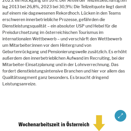
2023: ein Rückgang um 16%. Der Anteil der Teilzeitbeschäftigten
lag 2013 bei 26,8%, 2023 bei 30,9%: Die Teilzeitquote liegt damit
auf einem nie dagewesenen Rekordhoch. Lücken in den Teams
erschweren innerbetriebliche Prozesse, gefährden die
Dienstleistungsqualität – ein absoluter USP und Hebel für die
Preisdurchsetzung im österreichischen Tourismus im
internationalen Wettbewerb – und verschärft den Wettbewerb
um Mitarbeiter:innen vor dem Hintergrund von
Geburtenrückgang und Pensionierungswelle zusätzlich. Es erhöht
außerdem den innerbetrieblichen Aufwand im Recruiting, bei der
Mitarbeiter-Einsatzplanung und in der Lohnverrechnung. Das
fordert dienstleistungsintensive Branchen und hier vor allem das
Qualitätssegment ganz besonders. Es braucht dringend
Leistungsanreize.
ZOOM 