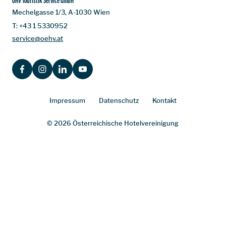
ÖHV Touristik Service GmbH
Mechelgasse 1/3, A-1030 Wien
T:
+43 1 5330952
service@oehv.at
FACEBOOK
INSTAGRAM
LINKEDIN
YOUTUBE
Impressum
Datenschutz
Kontakt
© 2026 Österreichische Hotelvereinigung