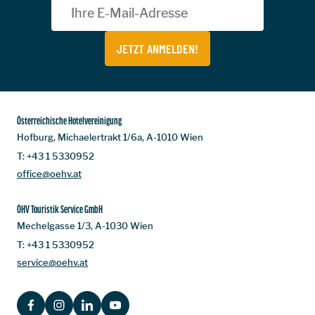
JETZT ANMELDEN!
Österreichische Hotelvereinigung
Hofburg, Michaelertrakt 1/6a, A-1010 Wien
T:
+43 1 5330952
office@oehv.at
ÖHV Touristik Service GmbH
Mechelgasse 1/3, A-1030 Wien
T:
+43 1 5330952
service@oehv.at
FACEBOOK
INSTAGRAM
LINKEDIN
YOUTUBE