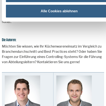
werden. Zur Haupterntezeit ist dieser zu attraktiven Konditionen,
meist auch von regionalen Anbietern, verfügbar. Speziell zu
Alle Cookies ablehnen
Beginn
der Spargelsaison, wenn die ersten Lieferungen aus
Übersee eintreffen, liegen die Preise allgemein aber noch deutlich
höher.
Die Autoren:
Möchten Sie wissen, wie Ihr Küchenwareneinsatz im Vergleich zu
Branchendurchschnitt und Best Practices steht? Oder haben Sie
Fragen zur Einführung eines Controlling-Systems für die Führung
von Abteilungsleitern? Kontaktieren Sie uns gerne!