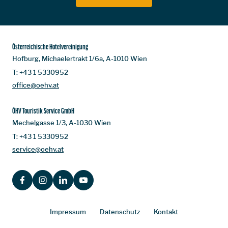
Österreichische Hotelvereinigung
Hofburg, Michaelertrakt 1/6a, A-1010 Wien
T:
+43 1 5330952
office@oehv.at
ÖHV Touristik Service GmbH
Mechelgasse 1/3, A-1030 Wien
T:
+43 1 5330952
service@oehv.at
FACEBOOK
INSTAGRAM
LINKEDIN
YOUTUBE
Impressum
Datenschutz
Kontakt