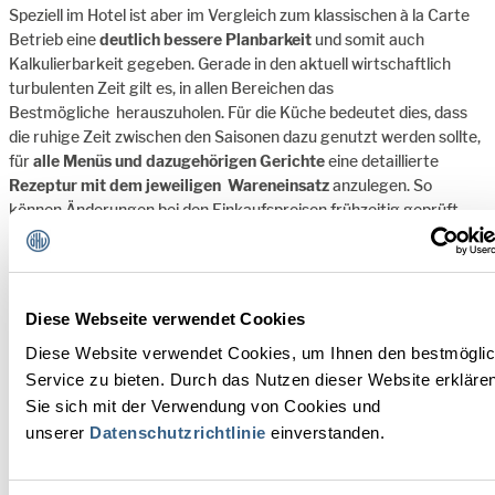
Speziell im Hotel ist aber im Vergleich zum klassischen à la Carte
Betrieb eine
deutlich bessere Planbarkeit
und somit auch
Kalkulierbarkeit gegeben. Gerade in den aktuell wirtschaftlich
turbulenten Zeit gilt es, in allen Bereichen das
Bestmögliche
herauszuholen. Für die Küche bedeutet dies, dass
die ruhige Zeit zwischen den Saisonen dazu genutzt werden sollte,
für
alle Menüs und dazugehörigen Gerichte
eine detaillierte
Rezeptur mit dem jeweiligen
Wareneinsatz
anzulegen. So
können Änderungen bei den Einkaufspreisen frühzeitig geprüft
werden, um sicherzustellen, dass die Wareneinsatz-Vorgaben
eingehalten werden.
Diese Webseite verwendet Cookies
Festlegen von Rotationsplänen
Diese Website verwendet Cookies, um Ihnen den bestmögli
Die
Lagerhaltung
in der Küche stellt bekanntermaßen
Service zu bieten. Durch das Nutzen dieser Website erkläre
einen
zentralen Punkt im Kostenmanagement des Food-Bereiches
Sie sich mit der Verwendung von Cookies und
dar. Gelagerte Ware bindet nicht nur Liquidität, ein großes Lager
unserer
Datenschutzrichtlinie
einverstanden.
ist, speziell bei Frischprodukten, auch immer mit
Verderb
verbunden.