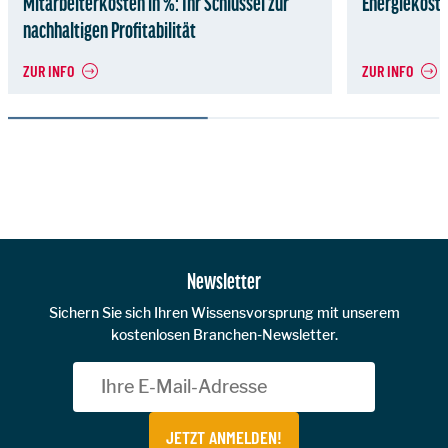
Mitarbeiterkosten in %: Ihr Schlüssel zur
Energiekoste
nachhaltigen Profitabilität
ZUR INFO
ZUR INFO
Zur Hauptnavigation
Newsletter
Sichern Sie sich Ihren Wissensvorsprung mit unserem
kostenlosen Branchen-Newsletter.
JETZT ANMELDEN!