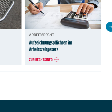
ARBEITSRECHT
B
Aufzeichnungspflichten im
Re
Arbeitszeitgesetz
ZUR RECHTSINFO
ZU