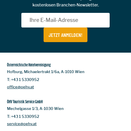
kostenlosen Branchen-Newsletter.
JETZT ANMELDEN!
Österreichische Hotelvereinigung
Hofburg, Michaelertrakt 1/6a, A-1010 Wien
T:
+43 1 5330952
office@oehv.at
ÖHV Touristik Service GmbH
Mechelgasse 1/3, A-1030 Wien
T:
+43 1 5330952
service@oehv.at