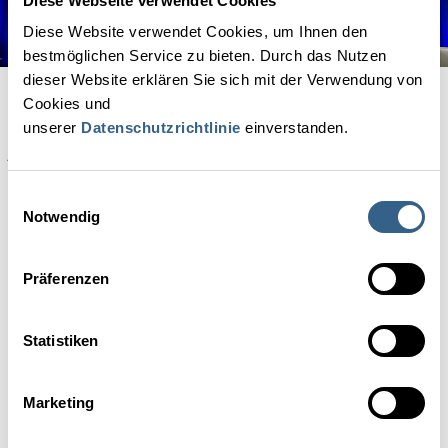
Diese Webseite verwendet Cookies
Diese Website verwendet Cookies, um Ihnen den
bestmöglichen Service zu bieten. Durch das Nutzen
dieser Website erklären Sie sich mit der Verwendung von
Cookies und
Ulrike Rabmer-Koller, Expertin für nachhaltige Lösungen in der
unserer
Datenschutzrichtlinie
einverstanden.
Bau- und Umwelttechnik, machte darauf aufmerksam, dass es
jetzt infolge der Energiekrise nicht mehr allein um Nachhaltigkeit,
sondern um konkrete Kostenersparnisse gehe. Da genügten, wie
Einwilligungsauswahl
sie sagte, oftmals kleine Schritte. Die Heizung um ein bis zwei Grad
Notwendig
herunterzudrehen werde beispielsweise von den Gästen oft als
angenehm empfunden. „Sparen fängt im Badezimmer beim
Warmwasser an! Heizung und Warmwasser sind die wahren
Präferenzen
Kostentreiber“, hob die Referentin hervor. Doch es gebe genug
Technologien, die sparen helfen, ohne dass es die Gäste merken.
Wichtig sei, konkrete Schritte zu setzen, sich erkundigen, was es
Statistiken
dazu am Markt alles gibt. Ein wichtiger Bereich sind Umbauten.
Die Gebäudeeffizienz, ein Teil der neuen EU-Taxonomie, erfordere
meist neue Technologien.
Marketing
Wie Armin Schmelzle, Entwicklungsberater und