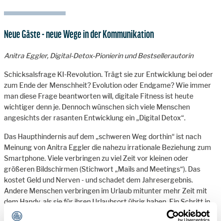
Neue Gäste - neue Wege in der Kommunikation
Anitra Eggler, Digital-Detox-Pionierin und Bestsellerautorin
Schicksalsfrage KI-Revolution. Trägt sie zur Entwicklung bei oder
zum Ende der Menschheit? Evolution oder Endgame? Wie immer
man diese Frage beantworten will, digitale Fitness ist heute
wichtiger denn je. Dennoch wünschen sich viele Menschen
angesichts der rasanten Entwicklung ein „Digital Detox“.
Das Haupthindernis auf dem „schweren Weg dorthin“ ist nach
Meinung von Anitra Eggler die nahezu irrationale Beziehung zum
Smartphone. Viele verbringen zu viel Zeit vor kleinen oder
größeren Bildschirmen (Stichwort „Mails and Meetings“). Das
kostet Geld und Nerven - und schadet dem Jahresergebnis.
Andere Menschen verbringen im Urlaub mitunter mehr Zeit mit
dem Handy, als sie für ihren Urlaubsort übrig haben. Ein Schritt in
die richtige Richtung wäre eine neue „Screen-Life-Bilanz“ (oder,