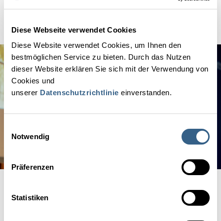
wie die Digital-Detox-Pionierin salopp formulierte, eine neue
„Screen-Wife-Bilanz“).
Diese Webseite verwendet Cookies
Diese Website verwendet Cookies, um Ihnen den
bestmöglichen Service zu bieten. Durch das Nutzen
dieser Website erklären Sie sich mit der Verwendung von
Cookies und
unserer
Datenschutzrichtlinie
einverstanden.
Einwilligungsauswahl
Notwendig
Präferenzen
Diese Überlegungen könnte die Hotellerie weiterentwickeln und in
Statistiken
personalisierten Aussendungen „wertschätzend und dadurch
wertschöpfend“ an potenzielle Interessenten weitergeben. Denn