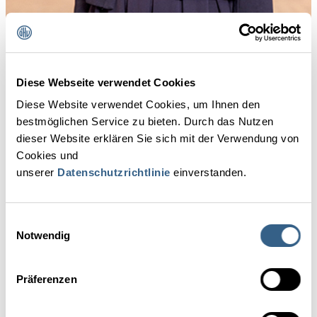
Diese Webseite verwendet Cookies
Steckbrief
Diese Website verwendet Cookies, um Ihnen den
bestmöglichen Service zu bieten. Durch das Nutzen
dieser Website erklären Sie sich mit der Verwendung von
Jahrgang 1983, verheiratet, 2 Kinder
Cookies und
Ausbildung
unserer
Datenschutzrichtlinie
einverstanden.
5-jährige Tourismusschule Bad Ischl
Einwilligungsauswahl
Absolventin der ÖHV-Unternehmerakademie
Notwendig
Beruflicher Werdegang
Präferenzen
Praxiserfahrungen in Betrieben im In- und Ausland, wie
Mandarin Oriental Munich, Hotel Imperial und Hotel Bristol