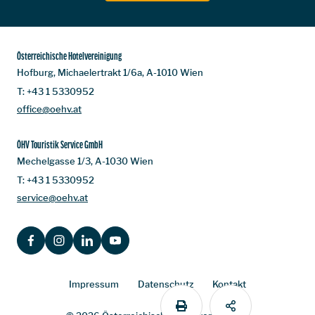
Österreichische Hotelvereinigung
Hofburg, Michaelertrakt 1/6a, A-1010 Wien
T:
+43 1 5330952
office@oehv.at
ÖHV Touristik Service GmbH
Mechelgasse 1/3, A-1030 Wien
T:
+43 1 5330952
service@oehv.at
FACEBOOK
INSTAGRAM
LINKEDIN
YOUTUBE
Impressum
Datenschutz
Kontakt
PRINT
SHARE