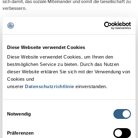
sich damit, das soziale Miteinander und somit die Gesellschaft zu
verbessern.
Das bedeutet unter anderem:
Chancengleichheit und Vielfalt
faire Bezahlung und Arbeitsbedingungen
Diese Webseite verwendet Cookies
Diese Website verwendet Cookies, um Ihnen den
leistbare Kinderbetreuung
bestmöglichen Service zu bieten. Durch das Nutzen
Aus-, Fort-, und Weiterbildungsmöglichkeiten
dieser Website erklären Sie sich mit der Verwendung von
Cookies und
betriebliches Gesundheitsmanagement
unserer
Datenschutzrichtlinie
einverstanden.
Gemeinschaft
Mitgestaltung und Mitsprache
Einwilligungsauswahl
Notwendig
Es geht also um den Umgang mit allen Interessensgruppen eines
Präferenzen
Hotelbetriebs: Gäste und Mitarbeiter:innen, Partnerschaften auf