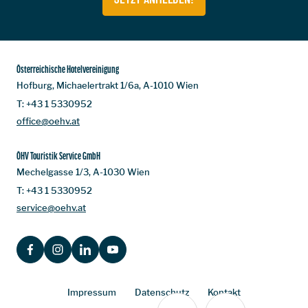
Österreichische Hotelvereinigung
Hofburg, Michaelertrakt 1/6a, A-1010 Wien
T:
+43 1 5330952
office@oehv.at
ÖHV Touristik Service GmbH
Mechelgasse 1/3, A-1030 Wien
T:
+43 1 5330952
service@oehv.at
FACEBOOK
INSTAGRAM
LINKEDIN
YOUTUBE
Impressum
Datenschutz
Kontakt