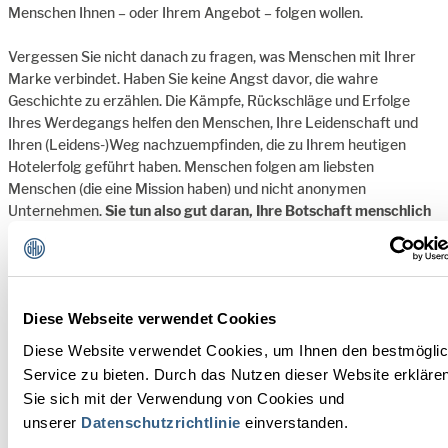
Menschen Ihnen – oder Ihrem Angebot – folgen wollen.
Vergessen Sie nicht danach zu fragen, was Menschen mit Ihrer
Marke verbindet. Haben Sie keine Angst davor, die wahre
Geschichte zu erzählen. Die Kämpfe, Rückschläge und Erfolge
Ihres Werdegangs helfen den Menschen, Ihre Leidenschaft und
Ihren (Leidens-)Weg nachzuempfinden, die zu Ihrem heutigen
Hotelerfolg geführt haben. Menschen folgen am liebsten
Menschen (die eine Mission haben) und nicht anonymen
Unternehmen.
Sie tun also gut daran, Ihre Botschaft menschlich
zu gestalten oder vielleicht sogar selbst als zentrale Person in
Ihrer Erzählung in Erscheinung zu treten.
Gerade im Tourismus bietet unser moderner Lebensstil unzählige
Möglichkeiten,
in Verbindung mit dem Ort und den hiesigen
Diese Webseite verwendet Cookies
Bewohnern zu treten oder lokale Erlebnisse zu entdecken
(das
Diese Website verwendet Cookies, um Ihnen den bestmögli
Motto von Airbnb „Belong Anywhere“ kommt diesem Wunsch der
Service zu bieten. Durch das Nutzen dieser Website erkläre
Gäste entgegen und funktioniert genau deswegen so gut).
Sie sich mit der Verwendung von Cookies und
unserer
Datenschutzrichtlinie
einverstanden.