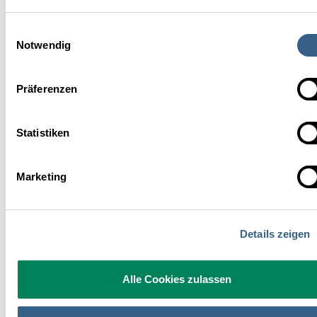
Einwilligungsauswahl
Notwendig
Präferenzen
Statistiken
Entwickeln Sie eine Geschichte, die so fesselnd ist, dass Ihr
Marketing
Publikum sie als Ihre Wahrheit versteht, die es wert ist,
abgespeichert und geteilt zu werden. Setzen Sie sich mit den
Problemen, Bedürfnissen und Sehnsüchten Ihres Publikums
Details zeigen
auseinander und verwandeln Sie Ihre Antwort darauf ihn eine
merkbare Geschichte.
Alle Cookies zulassen
Dipl.Des. (FH) Sergej Ritter-Höntzsch
Solid & Bold Salzburg