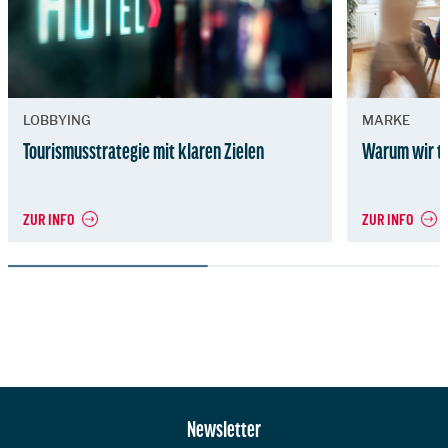
LOBBYING
MARKE
Tourismusstrategie mit klaren Zielen
Warum wir tu
ZUR INFO
ZUR INFO
Zur Hauptnavigation
Newsletter