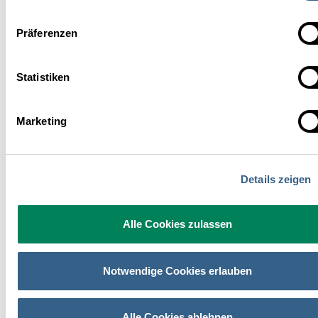
Präferenzen
Statistiken
Marketing
Details zeigen
Alle Cookies zulassen
Alexander Forbes - Ich behandle sie so wie meine Kinder!
Notwendige Cookies erlauben
Der Küchenchef im Verwöhnhotel Berghof in St. Johann im Pongau
erzählt im Interview über seine Haltung den Lehrlingen
gegenüber:
Alle Cookies ablehnen