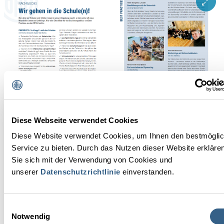
ZOOM 
Diese Webseite verwendet Cookies
Diese Website verwendet Cookies, um Ihnen den bestmögli
Service zu bieten. Durch das Nutzen dieser Website erkläre
Wir gehen in die Schule(n)!
Sie sich mit der Verwendung von Cookies und
Wie Sie erfolgreiche Kooperationen zu Schulen aufbauen können,
unserer
Datenschutzrichtlinie
einverstanden.
lesen Sie hier:
BEITRAG JETZT LESEN
Einwilligungsauswahl
Notwendig