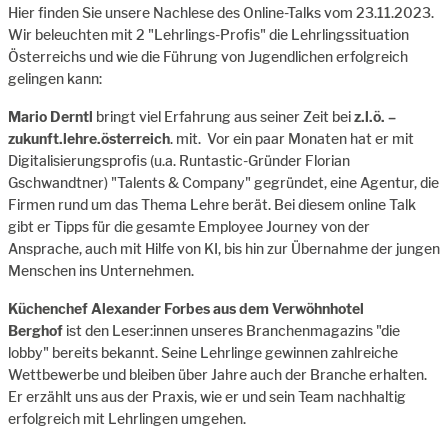
Hier finden Sie unsere Nachlese des Online-Talks vom 23.11.2023.
Wir beleuchten mit 2 "Lehrlings-Profis" die Lehrlingssituation
Österreichs und wie die Führung von Jugendlichen erfolgreich
gelingen kann:
Mario Derntl
bringt viel Erfahrung aus seiner Zeit bei
z.l.ö. –
zukunft.lehre.österreich
. mit. Vor ein paar Monaten hat er mit
Digitalisierungsprofis (u.a. Runtastic-Gründer Florian
Gschwandtner) "Talents & Company" gegründet, eine Agentur, die
Firmen rund um das Thema Lehre berät. Bei diesem online Talk
gibt er Tipps für die gesamte Employee Journey von der
Ansprache, auch mit Hilfe von KI, bis hin zur Übernahme der jungen
Menschen ins Unternehmen.
Küchenchef Alexander Forbes aus dem Verwöhnhotel
Berghof
ist den Leser:innen unseres Branchenmagazins "die
lobby" bereits bekannt. Seine Lehrlinge gewinnen zahlreiche
Wettbewerbe und bleiben über Jahre auch der Branche erhalten.
Er erzählt uns aus der Praxis, wie er und sein Team nachhaltig
erfolgreich mit Lehrlingen umgehen.