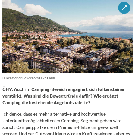
ZOOM 
Falkensteiner Residences Lake Garda
ÖHV: Auch im Camping-Bereich engagiert sich Falkensteiner
verstärkt. Was sind die Beweggründe dafür? Wie ergänzt
Camping die bestehende Angebotspalette?
Ich denke, dass es mehr alternative und hochwertige
Unterkunftsmöglichkeiten im Camping-Segment geben wird,
sprich: Campingplätze die in Premium-Plätze umgewandelt
werden. Und der Outdoor-Urlaub wird an Kraft gewinnen - aber es