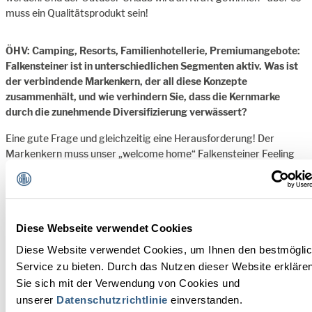
muss ein Qualitätsprodukt sein!
ÖHV: Camping, Resorts, Familienhotellerie, Premiumangebote:
Falkensteiner ist in unterschiedlichen Segmenten aktiv. Was ist
der verbindende Markenkern, der all diese Konzepte
zusammenhält, und wie verhindern Sie, dass die Kernmarke
durch die zunehmende Diversifizierung verwässert?
Eine gute Frage und gleichzeitig eine Herausforderung! Der
Markenkern muss unser „welcome home“ Falkensteiner Feeling
bleiben. Du als Gast bist für uns das wichtigste Element, wir bleiben
familiär, verschließen uns aber nicht vor Innovationen und wollen
Trendsetter sein.
Diese Webseite verwendet Cookies
ÖHV: Höchste Servicequalität im Premium-Segment
Diese Website verwendet Cookies, um Ihnen den bestmögli
funktioniert nur mit Top-Mitarbeiter:innen. Falkensteiner
Service zu bieten. Durch das Nutzen dieser Website erkläre
investiert mittlerweile massiv in eigene, hochwertige
Mitarbeiter-Resorts (wie im Montafon oder in Saalbach). Ist der
Sie sich mit der Verwendung von Cookies und
Bau von erstklassigen Mitarbeiter-Unterkünften für Sie heute
unserer
Datenschutzrichtlinie
einverstanden.