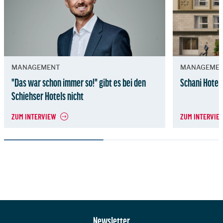
MANAGEMENT
MANAGEME
"Das war schon immer so!" gibt es bei den
Schani Hotels
Schiehser Hotels nicht
ZUM INTERVIEW
ZUM INTERVIE
Zur Hauptnavigation
Newsletter