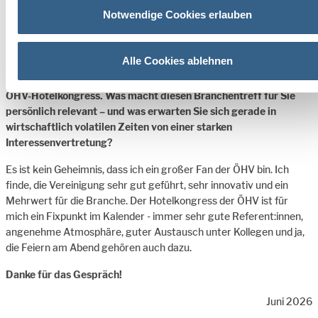
durchdacht ist. Wenn jemand meint, das kann man nur so nebenbei
Notwendige Cookies erlauben
machen, sollte man es lassen. Und auch hier ist es entscheidend,
die richtigen Mitarbeiter:innen zu haben.
Alle Cookies ablehnen
ÖHV: Sie sind trotz vollem Terminkalender Stammgast beim
ÖHV-Hotelkongress. Was macht diesen Branchentreff für Sie
persönlich relevant – und was erwarten Sie sich gerade in
wirtschaftlich volatilen Zeiten von einer starken
Interessenvertretung?
Es ist kein Geheimnis, dass ich ein großer Fan der ÖHV bin. Ich
finde, die Vereinigung sehr gut geführt, sehr innovativ und ein
Mehrwert für die Branche. Der Hotelkongress der ÖHV ist für
mich ein Fixpunkt im Kalender - immer sehr gute Referent:innen,
angenehme Atmosphäre, guter Austausch unter Kollegen und ja,
die Feiern am Abend gehören auch dazu.
Danke für das Gespräch!
Juni 2026