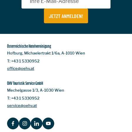
JETZT ANMELDEN!
Österreichische Hotelvereinigung
Hofburg, Michaelertrakt 1/6a, A-1010 Wien
T:
+43 1 5330952
office@oehv.at
ÖHV Touristik Service GmbH
Mechelgasse 1/3, A-1030 Wien
T:
+43 1 5330952
service@oehv.at
FACEBOOK
INSTAGRAM
LINKEDIN
YOUTUBE