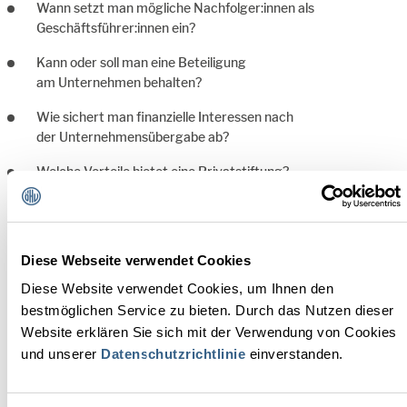
Wann setzt man mögliche Nachfolger:innen als
Geschäftsführer:innen ein?
Kann oder soll man eine Beteiligung
am Unternehmen behalten?
Wie sichert man finanzielle Interessen nach
der Unternehmensübergabe ab?
Welche Vorteile bietet eine Privatstiftung?
Kann man Liegenschaften im Privatvermögen behalten?
Wie kann man Familienmitglieder absichern?
Diese Webseite verwendet Cookies
Wer bei so mancher Frage nachdenklich wird, der ist mit der
Diese Website verwendet Cookies, um Ihnen den
Unterstützung der Notar:innen doppelt gut beraten. Durch eine
bestmöglichen Service zu bieten. Durch das Nutzen dieser
möglichst genau geplante Übergabe können finanzielle, aber auch
Website erklären Sie sich mit der Verwendung von Cookies
emotionale Werte, die über Jahre hinweg erarbeitet wurden,
und unserer
Datenschutzrichtlinie
einverstanden.
erhalten bleiben. Unter ihr-notariat.at/notarfinder finden Sie das
Notariat in Ihrer Nähe. Das erste Beratungsgespräch ist immer
kostenlos.