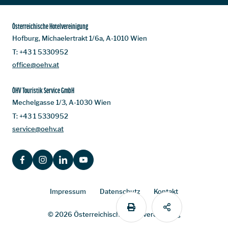
Österreichische Hotelvereinigung
Hofburg, Michaelertrakt 1/6a, A-1010 Wien
T:
+43 1 5330952
office@oehv.at
ÖHV Touristik Service GmbH
Mechelgasse 1/3, A-1030 Wien
T:
+43 1 5330952
service@oehv.at
FACEBOOK
INSTAGRAM
LINKEDIN
YOUTUBE
Impressum
Datenschutz
Kontakt
PRINT
SHARE
© 2026 Österreichische Hotelvereinigung