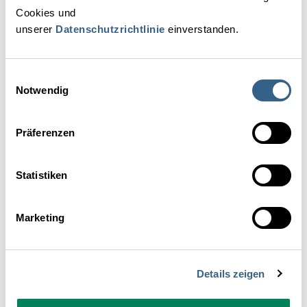
Cookies und
Wachstumskennzahlen in Action
unserer
Datenschutzrichtlinie
einverstanden.
Einwilligungsauswahl
Notwendig
Präferenzen
Statistiken
Marketing
Details zeigen
WAS IST ERSICHTLICH?