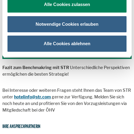
Alle Cookies zulassen
Die Leistung dieser Immobilie wächst schneller als der
Markt und die entsprechende Kategorie.
Notwendige Cookies erlauben
Allerdings zeigt das CompSet noch stärkeres
Wachstum.
Mit diesen Wettbewerbseinblicken können Sie Ihre
Alle Cookies ablehnen
Strategie anpassen, um Ihr Wachstum zu steigern.
Fazit zum Benchmakring mit STR
Unterschiedliche Perspektiven
ermöglichen die besten Strategie!
Bei Interesse oder weiteren Fragen steht Ihnen das Team von STR
unter
hotelinfo@str.com
gerne zur Verfügung. Melden Sie sich
noch heute an und profitieren Sie von den Vorzugsleistungen via
Mitgliedschaft bei der ÖHV
IHRE ANSPRECHPARTNERIN