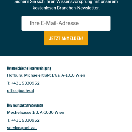
Sichern Sie sich Ihren Wissensvorsprung mit unserem
kostenlosen Branchen-Newsletter.
JETZT ANMELDEN!
Österreichische Hotelvereinigung
Hofburg, Michaelertrakt 1/6a, A-1010 Wien
T:
+43 1 5330952
office@oehv.at
ÖHV Touristik Service GmbH
Mechelgasse 1/3, A-1030 Wien
T:
+43 1 5330952
service@oehv.at