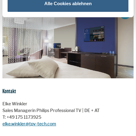
Alle Cookies ablehnen
ZOOM 
Kontakt
Elke Winkler
Sales Managerin Philips Professional TV | DE + AT
T: +49 175 1173925
elke.winkler@tpv-tech.com