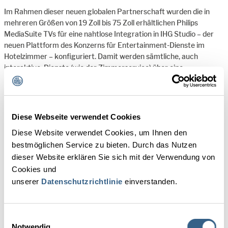
Im Rahmen dieser neuen globalen Partnerschaft wurden die in
mehreren Größen von 19 Zoll bis 75 Zoll erhältlichen Philips
MediaSuite TVs für eine nahtlose Integration in IHG Studio – der
neuen Plattform des Konzerns für Entertainment-Dienste im
Hotelzimmer – konfiguriert. Damit werden sämtliche, auch
interaktive, Dienste (wie der Zimmerservice) über eine
übersichtliche und hochgradig intuitive Oberfläche angeboten.
Da Philips MediaSuite als einzige TV-Lösung für den Hospitality-
Diese Webseite verwendet Cookies
Sektor über Chromecast built-in™ verfügt, können Gäste, die in
ausgewählten IHG-Hotels eingecheckt haben, darüber hinaus
Diese Website verwendet Cookies, um Ihnen den
Filme, Präsentationen und vieles mehr drahtlos per Tastendruck
bestmöglichen Service zu bieten. Durch das Nutzen
von ihren eigenen Geräten direkt auf den großen Bildschirm
dieser Website erklären Sie sich mit der Verwendung von
übertragen. So können sie ihre Apps und Dienste, darunter
Cookies und
Nachrichten, Sportsendungen und Spiele sowie gestreamte
unserer
Datenschutzrichtlinie
einverstanden.
Inhalte, auch sicher für den großen Bildschirm freigeben. Im
Rahmen der langfristigen Verpflichtung, Chromecast anzubieten,
wurden außerdem umfangreiche Sicherheitsprotokolle integriert,
Einwilligungsauswahl
sodass sämtliche Gastdaten beim Auschecken gelöscht werden.
Notwendig