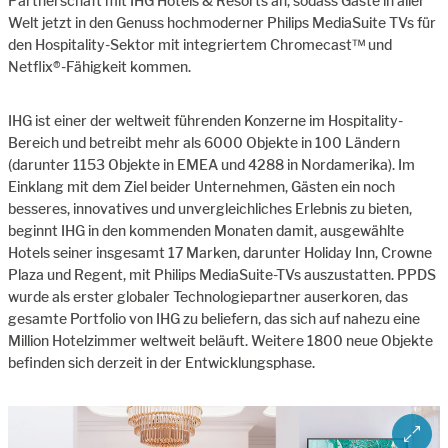
Partnerschaft mit IHG Hotels & Resorts an, sodass Gäste in aller
Welt jetzt in den Genuss hochmoderner Philips MediaSuite TVs für
den Hospitality-Sektor mit integriertem Chromecast™ und
Netflix®-Fähigkeit kommen.
IHG ist einer der weltweit führenden Konzerne im Hospitality-
Bereich und betreibt mehr als 6000 Objekte in 100 Ländern
(darunter 1153 Objekte in EMEA und 4288 in Nordamerika). Im
Einklang mit dem Ziel beider Unternehmen, Gästen ein noch
besseres, innovatives und unvergleichliches Erlebnis zu bieten,
beginnt IHG in den kommenden Monaten damit, ausgewählte
Hotels seiner insgesamt 17 Marken, darunter Holiday Inn, Crowne
Plaza und Regent, mit Philips MediaSuite-TVs auszustatten. PPDS
wurde als erster globaler Technologiepartner auserkoren, das
gesamte Portfolio von IHG zu beliefern, das sich auf nahezu eine
Million Hotelzimmer weltweit beläuft. Weitere 1800 neue Objekte
befinden sich derzeit in der Entwicklungsphase.
ZOOM 