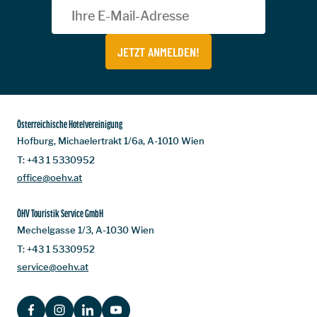
JETZT ANMELDEN!
Österreichische Hotelvereinigung
Hofburg, Michaelertrakt 1/6a, A-1010 Wien
T:
+43 1 5330952
office@oehv.at
ÖHV Touristik Service GmbH
Mechelgasse 1/3, A-1030 Wien
T:
+43 1 5330952
service@oehv.at
FACEBOOK
INSTAGRAM
LINKEDIN
YOUTUBE