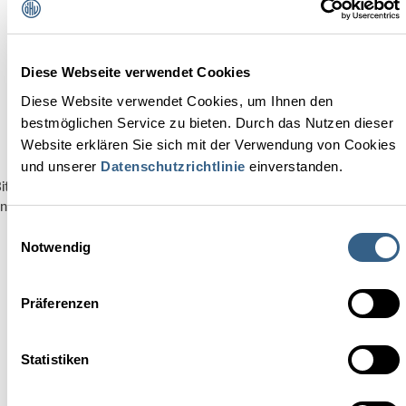
Fälligkeiten im Blick behalten
Mitarbeiterentwicklung begleiten
Diese Webseite verwendet Cookies
Was andere Gastgeber über onboard sagen
Diese Website verwendet Cookies, um Ihnen den
bestmöglichen Service zu bieten. Durch das Nutzen dieser
Website erklären Sie sich mit der Verwendung von Cookies
und unserer
Datenschutzrichtlinie
einverstanden.
itte
akzeptieren Sie die Marketing-Cookies
um dieses Video
nzusehen.
Einwilligungsauswahl
Notwendig
Präferenzen
Statistiken