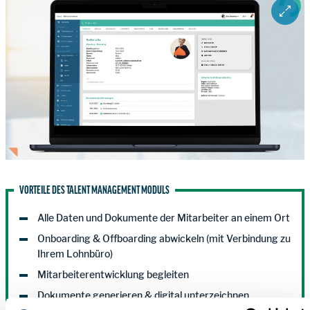
ZOOM 
VORTEILE DES TALENT MANAGEMENT MODULS
Alle Daten und Dokumente der Mitarbeiter an einem Ort
Onboarding & Offboarding abwickeln (mit Verbindung zu
Ihrem Lohnbüro)
Mitarbeiterentwicklung begleiten
Dokumente generieren & digital unterzeichnen