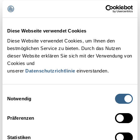
Anzahl der Mitarbeiter
: 1
Kontakt
Diese Webseite verwendet Cookies
Mag.(FH) Renate Pilz
Diese Website verwendet Cookies, um Ihnen den
T: 43 699 11237523
bestmöglichen Service zu bieten. Durch das Nutzen
dieser Website erklären Sie sich mit der Verwendung von
renate.pilz@aon.at
Cookies und
www.tourismus-pilz.at
unserer
Datenschutzrichtlinie
einverstanden.
Einwilligungsauswahl
Notwendig
IHRE ANSPRECHPARTNERIN
Präferenzen
Statistiken