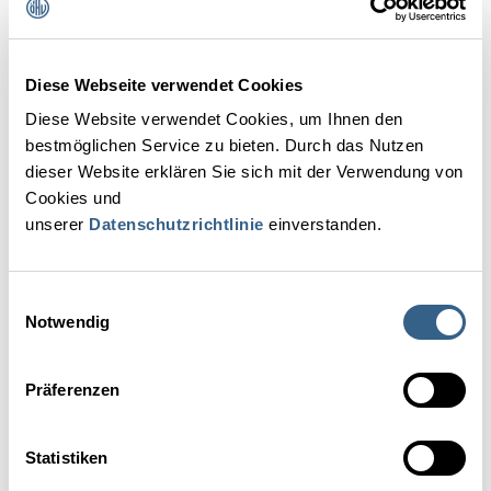
Anzahl der Mitarbeiter:
2
Kontakt
Diese Webseite verwendet Cookies
Reiner Heilmann
Diese Website verwendet Cookies, um Ihnen den
bestmöglichen Service zu bieten. Durch das Nutzen
T: +43 676 4235224
dieser Website erklären Sie sich mit der Verwendung von
r.heilmann@originaleundpartner.at
Cookies und
unserer
Datenschutzrichtlinie
einverstanden.
www.originaleundpartner.at
Einwilligungsauswahl
Notwendig
IHR ANSPRECHPARTNER
Präferenzen
Statistiken