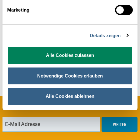
Marketing
Mag. Oliver Wolf
Leitung Partner- und Eventmanagement
E-Mail senden
Details zeigen
+43 1 5330952-12
Alle Cookies zulassen
Notwendige Cookies erlauben
Alle Cookies ablehnen
ÖHV News abonnieren
WEITER