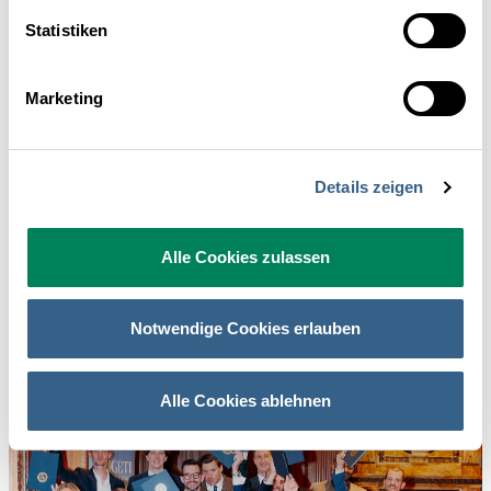
Patrick Wenger
, HOTEL TANNENBERG, Hinterglemm
Statistiken
Ingrid Ziegelböck
, HOFTAVERNE ZIEGELBÖCK, Vorchdorf
Marketing
Magdalena Zudrell-Fürst
, HOTEL FERNBLICK MONTAFON,
Bartholomäberg
Gruppenfoto
Details zeigen
ZOOM 
Alle Cookies zulassen
Notwendige Cookies erlauben
Alle Cookies ablehnen