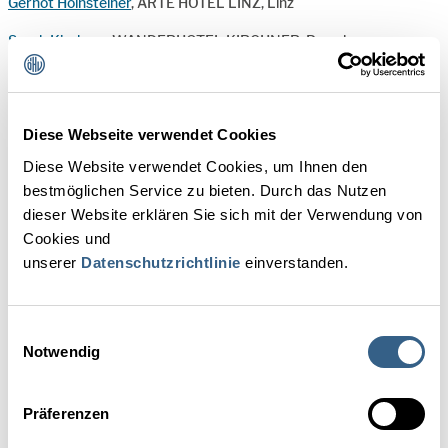
Gernot Holnsteiner
, ARTE HOTEL LINZ, Linz
Sarah Kirchner
, WANDERHOTEL KIRCHNER, Bramberg
Johannes Kohler
, HOTEL ENGEL GOURMET & SPA, Welschnofen
(ITA)
Diese Webseite verwendet Cookies
Matthias Kohler
, HOTEL ENGEL GOURMET & SPA, Welschnofen
(ITA)
Diese Website verwendet Cookies, um Ihnen den
bestmöglichen Service zu bieten. Durch das Nutzen
Annabell Pichler
, HELDS VITALHOTEL, Ruhpolding (D)
dieser Website erklären Sie sich mit der Verwendung von
Felix Pirker
, HOTEL MONTFORT, St. Anton am Arlberg
Cookies und
unserer
Datenschutzrichtlinie
einverstanden.
Lena Sophie Rockenschaub
, HOTEL ROCKENSCHAUB, Liebenau
Balthasar Sauper
, HOTEL ST. GEORG, Zell am See
Einwilligungsauswahl
Teresa Strablegg
, HOTEL KORNOCK, Turracher Höhe
Notwendig
Andreas Tippelreither
, HOTEL WALDGASTHOF, Flachau
Präferenzen
Antonia Walch
, HOTEL ROGGAL, Lech