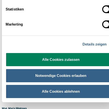
Nächtigungen von der Transaktionsgebühr betroffen wären
(siehe oben)
Statistiken
Wie werden Firmenkunden reagieren? Wer könnte über
andere Kanäle weiterbuchen und wer geht evtl. für das Haus
Marketing
verloren? Suchen Sie hier nach Möglichkeit den direkten
Kontakt.
Details zeigen
Stand: Dezember 2019
HRS AGB 2020
Alle Cookies zulassen
PDF - 219 KB
IHRE ANSPRECHPARTNERIN
Notwendige Cookies erlauben
Alle Cookies ablehnen
Mag. Maria Wottawa