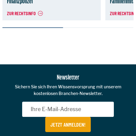
Finanzpolizei
Familienmita
ZUR RECHTSINFO
ZUR RECHTSIN
Zur Hauptnavigation
Newsletter
Sichern Sie sich Ihren Wissensvorsprung mit unserem
kostenlosen Branchen-Newsletter.
JETZT ANMELDEN!