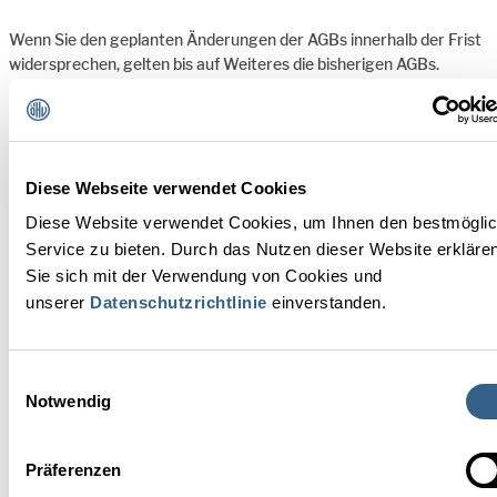
Wenn Sie den geplanten Änderungen der AGBs innerhalb der Frist
widersprechen, gelten bis auf Weiteres die bisherigen AGBs.
Seitens HRS haben uns Senior Vice President Veit Fuhrmeister
und Hannes Schwarz (Managing Director HRS Austria) persönlich
zugesichert, mit diesen Hotelpartnern das direkte Gespräch zu
suchen. HRS behält sich aber explizit vor, vom beiderseitigen
Kündigungsrecht Gebrauch zu machen, wobei eine solche
Diese Webseite verwendet Cookies
Kündigung durch HRS nach Einschätzung unserer Rechtsberater
Diese Website verwendet Cookies, um Ihnen den bestmögli
durchaus als Missbrauch einer marktbeherrschenden Stellung
Service zu bieten. Durch das Nutzen dieser Website erkläre
anzusehen und damit anfechtbar wäre.
Sie sich mit der Verwendung von Cookies und
Für eine qualifizierte Entscheidung, wie man als HotelpartnerIn
unserer
Datenschutzrichtlinie
einverstanden.
reagieren möchte, sind aus unserer Sicht folgende 3 Faktoren
maßgeblich:
Einwilligungsauswahl
Welche Bedeutung hat HRS für das Unternehmen?
Notwendig
(generiertes Nächtigungsvolumen, Ertrag)
Mit welchen zusätzlichen Kosten habe ich 2020 tatsächlich
Präferenzen
zu rechnen? Hier ist es wichtig, genau zu analysieren, welche