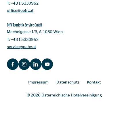
T:
+43 1 5330952
office@oehv.at
ÖHV Touristik Service GmbH
Mechelgasse 1/3, A-1030 Wien
T:
+43 1 5330952
service@oehv.at
FACEBOOK
INSTAGRAM
LINKEDIN
YOUTUBE
Impressum
Datenschutz
Kontakt
© 2026 Österreichische Hotelvereinigung