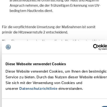
arbeitsmedizinische Untersuchung der Haut und Augen in
Anspruch nehmen, die der frühzeitigen Erkennung von UV-
bedingtem Hautkrebs dient.
Für die verpflichtende Umsetzung der Maßnahmen ist somit
primär die Hitzewarnstufe 2 entscheidend.
Tipp:
Eine neue branchenübergreifende Checkliste unterstützt
bei der praxisgerechten Umsetzung der Hitzeschutzverordnung:
Link zur Hitzeschutz-Checkliste, Informationsplakate für
Mitarbeitende
Diese Webseite verwendet Cookies
Link zur 5-Tage-Prognose
Diese Website verwendet Cookies, um Ihnen den bestmögli
Link zur Geosphere Austria
Service zu bieten. Durch das Nutzen dieser Website erkläre
Sie sich mit der Verwendung von Cookies und
Anmerkung des Autors: Punkte in der branchenübergreifenden
unserer
Datenschutzrichtlinie
einverstanden.
Checkliste, die für die Hotellerie keine Relevanz haben, können
natürlich ignoriert werden.
Einwilligungsauswahl