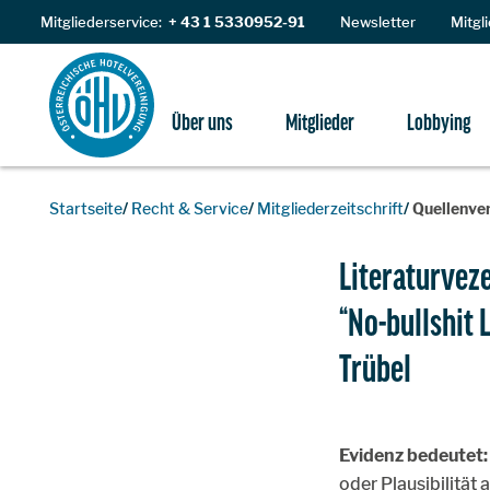
Zum Inhalt
Mitgliederservice:
+ 43 1 5330952-91
Newsletter
Mitgl
Über uns
Mitglieder
Lobbying
Startseite
Recht & Service
Mitgliederzeitschrift
Quellenver
Literaturvez
“No-bullshit 
Trübel
Evidenz bedeutet:
oder Plausibilität