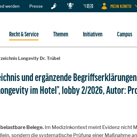
MEIN KONTO
ied werden
Presse
Recht & Service
Themen
Initiativen
Campus
zeichnis Longevity Dr. Trübel
eichnis und ergänzende Begriffserklärungen
Longevity im Hotel”, lobby 2/2026, Autor: Pro
 belastbare Belege.
Im Medizinkontext meint Evidenz nicht M
 allein, sondern die systematische Prüfung einer Maßnahme a