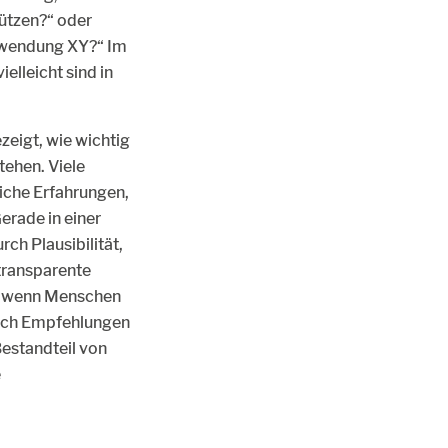
ützen?“ oder
nwendung XY?“ Im
lleicht sind in
eigt, wie wichtig
tehen. Viele
iche Erfahrungen,
erade in einer
ch Plausibilität,
 transparente
ur wenn Menschen
sich Empfehlungen
estandteil von
e