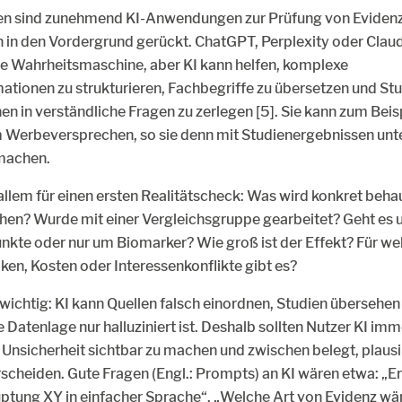
hren sind zunehmend KI-Anwendungen zur Prüfung von Evidenz 
n in den Vordergrund gerückt. ChatGPT, Perplexity oder Clau
ne Wahrheitsmaschine, aber KI kann helfen, komplexe
tionen zu strukturieren, Fachbegriffe zu übersetzen und St
n in verständliche Fragen zu zerlegen [5]. Sie kann zum Beis
m Werbeversprechen, so sie denn mit Studienergebnissen unte
 machen.
r allem für einen ersten Realitätscheck: Was wird konkret beha
en? Wurde mit einer Vergleichsgruppe gearbeitet? Geht es 
kte oder nur um Biomarker? Wie groß ist der Effekt? Für we
iken, Kosten oder Interessenkonflikte gibt es?
t wichtig: KI kann Quellen falsch einordnen, Studien überseh
 Datenlage nur halluziniert ist. Deshalb sollten Nutzer KI imm
 Unsicherheit sichtbar zu machen und zwischen belegt, plausi
rscheiden. Gute Fragen (Engl.: Prompts) an KI wären etwa: „Er
tung XY in einfacher Sprache“, „Welche Art von Evidenz wär