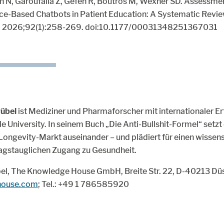
h N, Garoufalia Z, Gefen R, Boutros M, Wexner SD. Assessment 
gence-Based Chatbots in Patient Education: A Systematic Revi
. 2026;92(1):258-269. doi:10.1177/00031348251367031
rübel
ist Mediziner und Pharmaforscher mit internationaler Er
 University. In seinem Buch „Die Anti-Bullshit-Formel“ setzt e
ngevity-Markt auseinander – und plädiert für einen wissens
tagstauglichen Zugang zu Gesundheit.
übel, The Knowledge House GmbH, Breite Str. 22, D-40213 Düs
house.com
; Tel.: +49 1 786585920