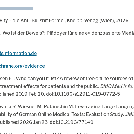
vity – die Anti-Bullshit Formel, Kneipp-Verlag (Wien), 2026
l.. Wo ist der Beweis?: Plädoyer für eine evidenzbasierte Medi
sinformation.de
chrane.org/evidence
en EJ. Who can you trust? A review of free online sources of
treatment effects for patients and the public.
BMC Med Infor
blished 2019 Feb 20. doi:10.1186/s12911-019-0772-5
Zowalla R, Wiesner M, Pobiruchin M. Leveraging Large Langua
ility of German Online Medical Texts: Evaluation Study.
JMI
ublished 2026 Jan 23. doi:10.2196/77149