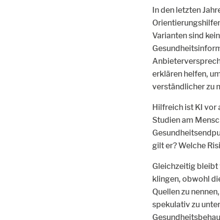
In den letzten Ja
Orientierungshilfe
Varianten sind kei
Gesundheitsinforma
Anbieterverspreche
erklären helfen, u
verständlicher zu
Hilfreich ist KI vo
Studien am Mensch
Gesundheitsendpun
gilt er? Welche Ris
Gleichzeitig bleib
klingen, obwohl die
Quellen zu nennen,
spekulativ zu unte
Gesundheitsbehaup