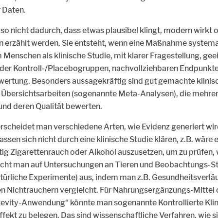
r Daten.
lso nicht dadurch, dass etwas plausibel klingt, modern wirkt 
n erzählt werden. Sie entsteht, wenn eine Maßnahme systema
 Menschen als klinische Studie, mit klarer Fragestellung, ge
 oder Kontroll-/Placebogruppen, nachvollziehbaren Endpunkt
wertung. Besonders aussagekräftig sind gut gemachte klinis
 Übersichtsarbeiten (sogenannte Meta-Analysen), die mehrer
d deren Qualität bewerten.
rscheidet man verschiedene Arten, wie Evidenz generiert wi
en sich nicht durch eine klinische Studie klären, z.B. wäre e
ig Zigarettenrauch oder Alkohol auszusetzen, um zu prüfen, 
weicht man auf Untersuchungen an Tieren und Beobachtungs-S
türliche Experimente) aus, indem man z.B. Gesundheitsverlä
n Nichtrauchern vergleicht. Für Nahrungsergänzungs-Mittel
evity-Anwendung“ könnte man sogenannte Kontrollierte Klin
fekt zu belegen. Das sind wissenschaftliche Verfahren, wie si