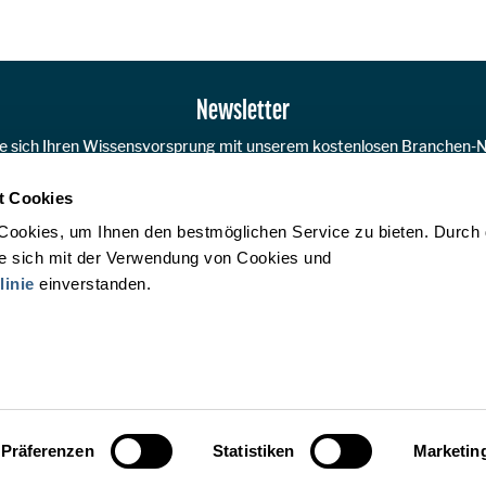
Newsletter
ie sich Ihren Wissensvorsprung mit unserem kostenlosen Branchen-N
t Cookies
JETZT A
Cookies, um Ihnen den bestmöglichen Service zu bieten. Durch
ie sich mit der Verwendung von Cookies und
linie
einverstanden.
ÖHV Touristik Service GmbH
Mechelgasse 1/3, A-1030 Wien
T:
+43 1 5330952
service@oehv.at
Präferenzen
Statistiken
Marketin