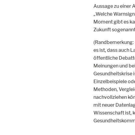
Aussage zu einer 
„Welche Warnsigna
Moment gibt es kau
Zukunft sogenannte
(Randbemerkung: D
es ist, dass auch 
öffentliche Debatt
Meinungen und bela
Gesundheitskrise i
Einzelbeispiele od
Methoden, Verglei
nachvollziehen kö
mit neuer Datenla
Wissenschaft ist, 
Gesundheitskommun