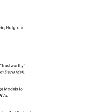
zin; Hofgrefe
 "trustworthy"
m Decis Mak
.
ge Models to
R AI
.