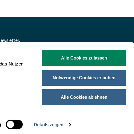
ewsletter.
NMELDEN!
Alle Cookies zulassen
 das Nutzen
Notwendige Cookies erlauben
FACEBOOK
INSTAGRAM
LINKEDIN
YOUTUBE
Alle Cookies ablehnen
PRINT
SHARE
g
Details zeigen
© 2026 Österreichische Hotelvereinigung