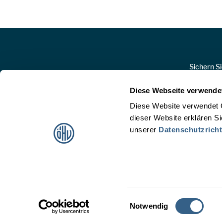
Sichern S
Diese Webseite verwende
Diese Website verwendet 
dieser Website erklären S
unserer
Datenschutzricht
Österreichische Hotelvereinigung
Hofburg, Michaelertrakt 1/6a, A-1010 Wien
T:
+43 1 5330952
office@oehv.at
Einwilligungsauswahl
Notwendig
Impressum
Datenschutz
Kontakt