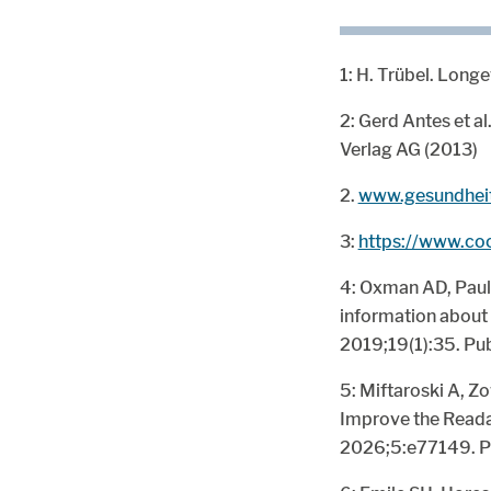
1: H. Trübel. Longe
2: Gerd Antes et a
Verlag AG (2013)
2.
www.gesundheit
3:
https://www.co
4: Oxman AD, Pauls
information about 
2019;19(1):35. Pu
5: Miftaroski A, 
Improve the Readab
2026;5:e77149. P