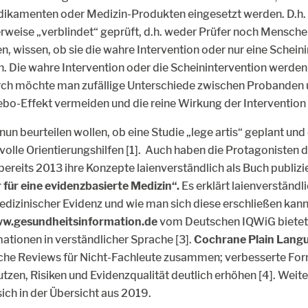
ikamenten oder Medizin-Produkten eingesetzt werden. D.h. h
erweise „verblindet“ geprüft, d.h. weder Prüfer noch Menschen
en, wissen, ob sie die wahre Intervention oder nur eine Schein
n. Die wahre Intervention oder die Scheinintervention werden 
ch möchte man zufällige Unterschiede zwischen Probanden 
o-Effekt vermeiden und die reine Wirkung der Intervention 
nun beurteilen wollen, ob eine Studie „lege artis“ geplant un
nvolle Orientierungshilfen [1]. Auch haben die Protagonisten 
bereits 2013 ihre Konzepte laienverständlich als Buch publizi
 für eine evidenzbasierte Medizin“.
Es erklärt laienverständli
dizinischer Evidenz und wie man sich diese erschließen kann
w.gesundheitsinformation.de
vom Deutschen IQWiG bietet 
tionen in verständlicher Sprache [3].
Cochrane Plain Lang
che Reviews für Nicht-Fachleute zusammen; verbesserte Fo
tzen, Risiken und Evidenzqualität deutlich erhöhen [4]. Weit
ich in der Übersicht aus 2019.