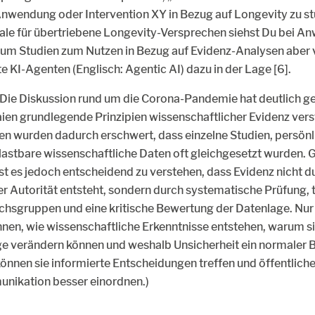
Anwendung oder Intervention XY in Bezug auf Longevity zu st
le für übertriebene Longevity-Versprechen siehst Du bei A
m Studien zum Nutzen in Bezug auf Evidenz-Analysen aber vie
 KI-Agenten (Englisch: Agentic AI) dazu in der Lage [6].
ie Diskussion rund um die Corona-Pandemie hat deutlich gez
Laien grundlegende Prinzipien wissenschaftlicher Evidenz vers
en wurden dadurch erschwert, dass einzelne Studien, persönl
stbare wissenschaftliche Daten oft gleichgesetzt wurden. G
st es jedoch entscheidend zu verstehen, dass Evidenz nicht dur
er Autorität entsteht, sondern durch systematische Prüfung,
chsgruppen und eine kritische Bewertung der Datenlage. N
nnen, wie wissenschaftliche Erkenntnisse entstehen, warum 
ge verändern können und weshalb Unsicherheit ein normaler B
können sie informierte Entscheidungen treffen und öffentlich
ikation besser einordnen.)