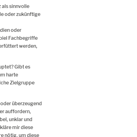
als sinnvolle
de oder zukünftige
udien oder
piel Fachbegriffe
rfüttert werden,
uptet? Gibt es
um harte
lche Zielgruppe
en oder überzeugend
er auffordern,
bel, unklar und
kläre mir diese
e nötig, um diese