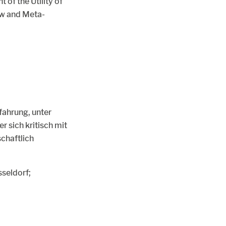
of the Utility of
ew and Meta-
fahrung, unter
r sich kritisch mit
chaftlich
seldorf;