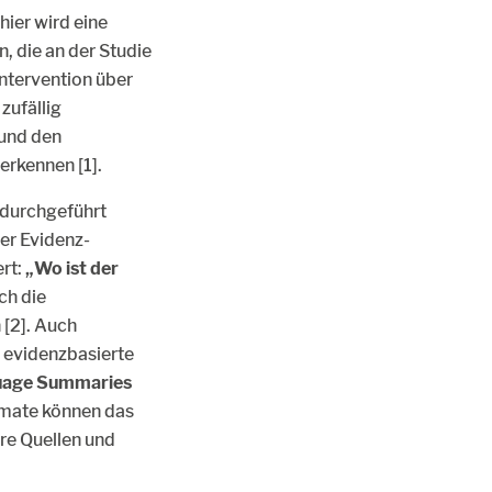
ier wird eine
, die an der Studie
intervention über
zufällig
und den
erkennen [1].
d durchgeführt
der Evidenz-
ert:
„Wo ist der
ch die
 [2]. Auch
evidenzbasierte
uage Summaries
rmate können das
ere Quellen und