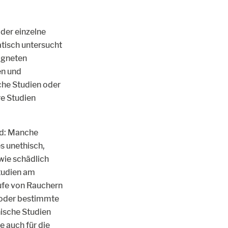
oder einzelne
tisch untersucht
eigneten
en und
che Studien oder
e Studien
rd: Manche
s unethisch,
wie schädlich
tudien am
ufe von Rauchern
 oder bestimmte
ische Studien
e auch für die