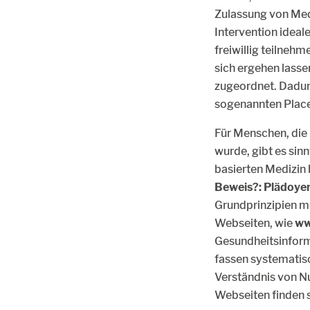
Zulassung von Med
Intervention ideal
freiwillig teilnehm
sich ergehen lasse
zugeordnet. Dadur
sogenannten Placeb
Für Menschen, die 
wurde, gibt es sin
basierten Medizin 
Beweis?: Plädoyer
Grundprinzipien me
Webseiten, wie
ww
Gesundheitsinforma
fassen systematis
Verständnis von Nu
Webseiten finden s