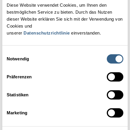
Diese Website verwendet Cookies, um Ihnen den
MEHR VORTEILE - MEHR MÖGLICHKEITEN!
bestmöglichen Service zu bieten. Durch das Nutzen
dieser Website erklären Sie sich mit der Verwendung von
Unser Angebot für Sie:
Cookies und
unserer
Datenschutzrichtlinie
einverstanden.
Wir schenken Ihnen
die einmalige Beitrittsgebühr
von 890 Euro
zum Einstieg!
Sichern Sie sich als neues Mitglied der ÖHV jetzt
Einwilligungsauswahl
-50%
auf den Mitgliedsbeitrag für 2026
!
Notwendig
Präferenzen
JETZT ANGEBOT ANFORDERN!
Statistiken
FAQs zur Gastro-Mitgliedschaft
Marketing
Welche Vorteile habe ich als ÖHV-Gastro-Mitglied?