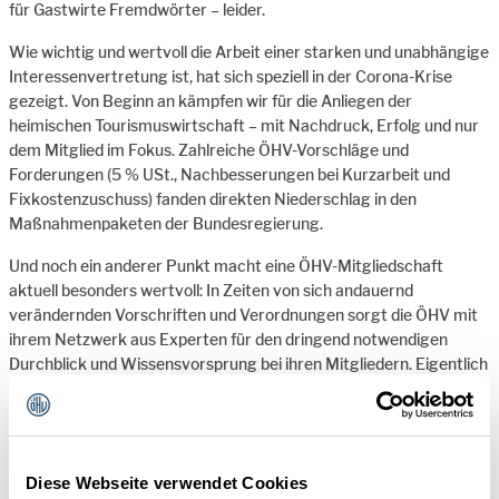
für Gastwirte Fremdwörter – leider.
Wie wichtig und wertvoll die Arbeit einer starken und unabhängige
Interessenvertretung ist, hat sich speziell in der Corona-Krise
gezeigt. Von Beginn an kämpfen wir für die Anliegen der
heimischen Tourismuswirtschaft – mit Nachdruck, Erfolg und nur
dem Mitglied im Fokus. Zahlreiche ÖHV-Vorschläge und
Forderungen (5 % USt., Nachbesserungen bei Kurzarbeit und
Fixkostenzuschuss) fanden direkten Niederschlag in den
Maßnahmenpaketen der Bundesregierung.
Und noch ein anderer Punkt macht eine ÖHV-Mitgliedschaft
aktuell besonders wertvoll: In Zeiten von sich andauernd
verändernden Vorschriften und Verordnungen sorgt die ÖHV mit
ihrem Netzwerk aus Experten für den dringend notwendigen
Durchblick und Wissensvorsprung bei ihren Mitgliedern. Eigentlich
unbezahlbar.
Also: Kämpfen wir gemeinsam! Werden Sie jetzt ÖHV-Gastro-Mitglied! Weil wir
zusammen stärker sind als jede Krise.
Diese Webseite verwendet Cookies