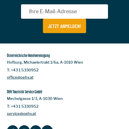
JETZT ANMELDEN!
Österreichische Hotelvereinigung
Hofburg, Michaelertrakt 1/6a, A-1010 Wien
T:
+43 1 5330952
office@oehv.at
ÖHV Touristik Service GmbH
Mechelgasse 1/3, A-1030 Wien
T:
+43 1 5330952
service@oehv.at