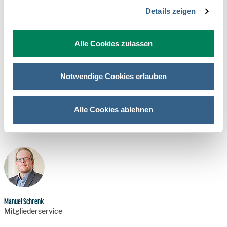
Details zeigen
Was kostet eine Gastro-Mitgliedschaft?
Alle Cookies zulassen
Download:
ÖHV-Beitrittserklärung Gastro-Mitgliedschaft
Notwendige Cookies erlauben
PDF - 132 KB
Alle Cookies ablehnen
Diese Gastrononmiebetriebe sind schon ÖHV-Mitglied:
hier geht's
zur Liste!
Manuel Schrenk
Mitgliederservice