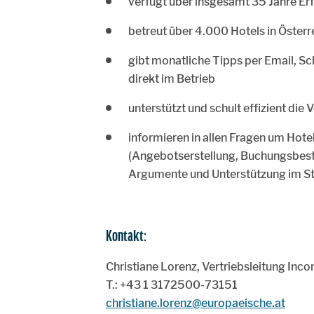
verfügt über insgesamt 35 Jahre Er
betreut über 4.000 Hotels in Österr
gibt monatliche Tipps per Email, S
direkt im Betrieb
unterstützt und schult effizient die
informieren in allen Fragen um Ho
(Angebotserstellung, Buchungsbestä
Argumente und Unterstützung im St
Kontakt:
Christiane Lorenz, Vertriebsleitung Inc
T.: +43 1 3172500-73151
christiane.lorenz@europaeische.at