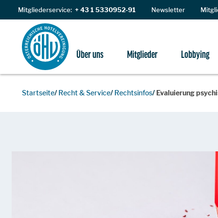
Zum Inhalt
Mitgliederservice:
+ 43 1 5330952-91
Newsletter
Mitgl
Über uns
Mitglieder
Lobbying
Startseite
Recht & Service
Rechtsinfos
Evaluierung psych