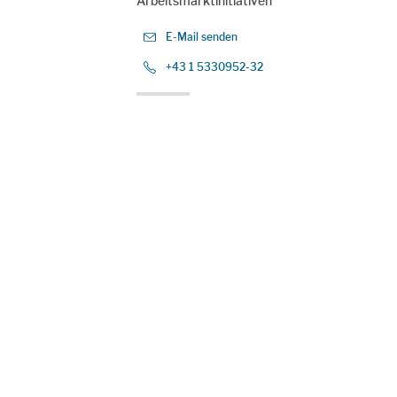
Arbeitsmarktinitiativen
E-Mail senden
+43 1 5330952-32