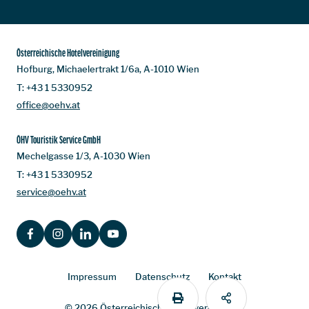
Österreichische Hotelvereinigung
Hofburg, Michaelertrakt 1/6a, A-1010 Wien
T:
+43 1 5330952
office@oehv.at
ÖHV Touristik Service GmbH
Mechelgasse 1/3, A-1030 Wien
T:
+43 1 5330952
service@oehv.at
FACEBOOK
INSTAGRAM
LINKEDIN
YOUTUBE
Impressum
Datenschutz
Kontakt
PRINT
SHARE
© 2026 Österreichische Hotelvereinigung