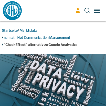
Zum Inhalt
TOGG
Startseite
Marktplatz
ncm.at - Net Communication Management
"CheckEffect" alternativ zu Google Analystics