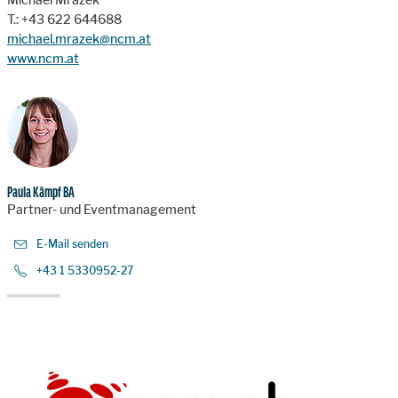
T.: +43 622 644688
michael.mrazek@ncm.at
www.ncm.at
Paula Kämpf BA
Partner- und Eventmanagement
E-Mail senden
+43 1 5330952-27