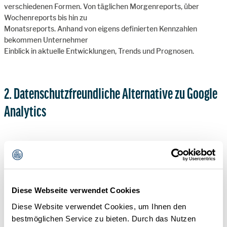
verschiedenen Formen. Von täglichen Morgenreports, über
Wochenreports bis hin zu
Monatsreports. Anhand von eigens definierten Kennzahlen
bekommen Unternehmer
Einblick in aktuelle Entwicklungen, Trends und Prognosen.
2. Datenschutzfreundliche Alternative zu Google
Analytics
CheckEffect ist ein Website Analyse- & Trackingtool, das bereits
vor Google Analytics &
Co. Entwickelt wurde. Und seither gilt CheckEffect als
datenschutzfreundliche
Diese Webseite verwendet Cookies
Alternative. Im Gegensatz zu Google Analytics übermittelt
CheckEffect keine Daten an
Diese Website verwendet Cookies, um Ihnen den
Drittstaaten außerhalb der EU.
bestmöglichen Service zu bieten. Durch das Nutzen