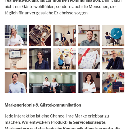
Teamentwicklung
bis zur
internen Kommunikation
. Damit sich
nicht nur Gäste wohlfühlen, sondern auch die Menschen, die
täglich für unvergessliche Erlebnisse sorgen.
ZOOM I
Markenerlebnis & Gästekommunikation
Jede Interaktion ist eine Chance, Ihre Marke erlebbar zu
machen. Wir entwickeln
Produkt- & Servicekonzepte
,
Markenstory
und
strategische Kommunikationskonzepte
, die