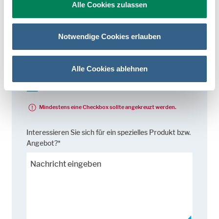
Wie dürfen wir mit Ihnen Kontakt
Alle Cookies zulassen
aufnehmen?*
Bitte geben Sie zumindest eine Kontaktmöglichkeit
Notwendige Cookies erlauben
an.
per E-Mail
Alle Cookies ablehnen
per Telefon
Mindestens eine Checkbox sollte angekreuzt werden.
Interessieren Sie sich für ein spezielles Produkt bzw.
Angebot?*