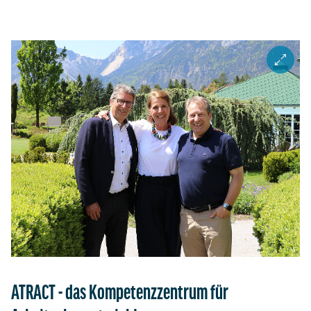
ZOOM I
ATRACT - das Kompetenzzentrum für