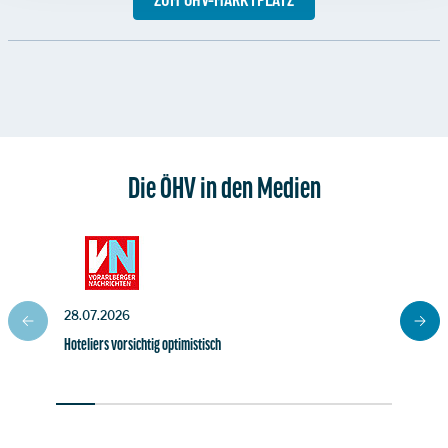
Die ÖHV in den Medien
28.07.2026
27.07.
Hoteliers vorsichtig optimistisch
Gute So
Geschäf