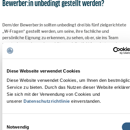
Bewerber:in unbedingt gestellt werden?
Dem/der Bewerber:in sollten unbedingt drei bis fünf zielgerichtete
„W-Fragen“ gestellt werden, um seine, ihre fachliche und
persönliche Eignung zu erkennen, zu sehen, ob er, sie ins Team
passt, aber auch um abzuschätzen, ob Ihr (Job)Angebot zum/zur
Bewerber:in passt.
5 FRAGEN:
Diese Webseite verwendet Cookies
Was hat Sie bei Ihrer Arbeit in den letzten drei Jahren
Diese Website verwendet Cookies, um Ihnen den bestmögli
am meisten begeistert? (Ziel: Stärken und Begeisterung
Service zu bieten. Durch das Nutzen dieser Website erkläre
erkennen)
Sie sich mit der Verwendung von Cookies und
Was gefällt Ihnen an Ihrem Beruf nicht? (Ziel:
unserer
Datenschutzrichtlinie
einverstanden.
Demotivationsfaktoren erkennen)
Warum haben Sie Ihren letzten Arbeitsplatz verlassen?
(Ziel: Enttäuschungen ausloten)
Einwilligungsauswahl
Notwendig
Wenn Sie Ihren Wunsch-Job selbst kreieren könnten, wie