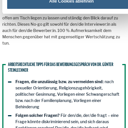
Alle Cookies ablehnen
Das ist, aus Sicht von Kohl & Partner, das Handy eingeschaltet und
offen am Tisch liegen zu lassen und ständig den Blick darauf zu
richten. Dieses No-go gilt sowohl für den/die Interviewer:in als
auch für den/die Bewerber:in. 100 % Aufmerksamkeit dem
Menschen gegenüber hat mit gegenseitiger Wertschätzung zu
tun.
ARBEITSRECHTLICHE TIPPS FÜR DAS BEWERBUNGSGESPRÄCH VON DR. GÜNTER
STEINLECHNER
Fragen, die unzulässig bzw. zu vermeiden sind:
nach
sexueller Orientierung, Religionszugehörigkeit,
politischer Gesinnung, Vorliegen einer Schwangerschaft
bzw. nach der Familienplanung, Vorliegen einer
Behinderung
Folgen solcher Fragen?
Für den/die, der/die fragt – eine
Frage könnte diskriminierend sein, und sich daraus
Sanktionen ergeben! Der/die, der/die befragt wird –