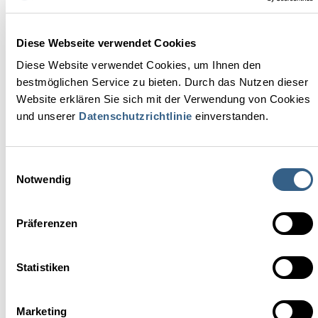
ZOOM 
Diese Webseite verwendet Cookies
Diese Website verwendet Cookies, um Ihnen den
bestmöglichen Service zu bieten. Durch das Nutzen dieser
Website erklären Sie sich mit der Verwendung von Cookies
und unserer
Datenschutzrichtlinie
einverstanden.
Einwilligungsauswahl
Notwendig
Präferenzen
Statistiken
Wie aufwändig war die Implementierung?
Die Montage dauerte lediglich zwei Tage. Bereits vor der
Marketing
Installation wurde unser Team in den neuen Arbeitsabläufen