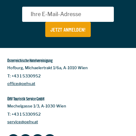
JETZT ANMELDEN!
Österreichische Hotelvereinigung
Hofburg, Michaelertrakt 1/6a, A-1010 Wien
T:
+43 1 5330952
office@oehv.at
ÖHV Touristik Service GmbH
Mechelgasse 1/3, A-1030 Wien
T:
+43 1 5330952
service@oehv.at