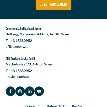
JETZT ANMELDEN!
Österreichische Hotelvereinigung
Hofburg, Michaelertrakt 1/6a, A-1010 Wien
T:
+43 1 5330952
office@oehv.at
ÖHV Touristik Service GmbH
Mechelgasse 1/3, A-1030 Wien
T:
+43 1 5330952
service@oehv.at
FACEBOOK
INSTAGRAM
LINKEDIN
YOUTUBE
Impressum
Datenschutz
Kontakt