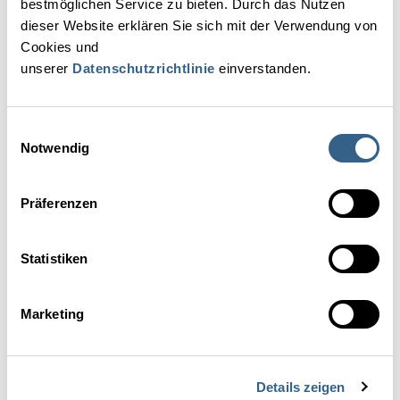
bestmöglichen Service zu bieten. Durch das Nutzen
dieser Website erklären Sie sich mit der Verwendung von
Cookies und
unserer
Datenschutzrichtlinie
einverstanden.
zurück zur Übersicht
Einwilligungsauswahl
Kontakt
Notwendig
Präferenzen
Statistiken
Anrede
Frau
Herr
Divers
Marketing
Vorname*
Details zeigen