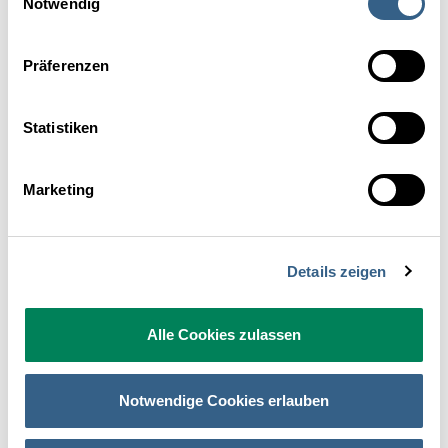
Unternehmen*
Notwendig
Präferenzen
Wie dürfen wir mit Ihnen Kontakt
Statistiken
aufnehmen?*
Bitte geben Sie zumindest eine Kontaktmöglichkeit
Marketing
an.
per E-Mail
Details zeigen
per Telefon
Alle Cookies zulassen
Mindestens eine Checkbox sollte angekreuzt werden.
Interessieren Sie sich für ein spezielles Produkt bzw.
Notwendige Cookies erlauben
Angebot?*