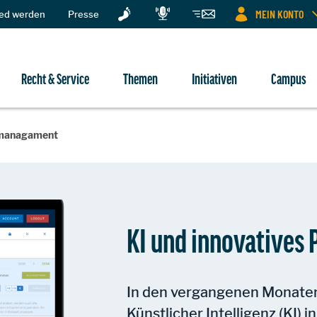
MEIN KONTO
ied werden
Presse
Recht & Service
Themen
Initiativen
Campus
ismanagament
KI und innovatives
In den vergangenen Monaten
Künstlicher Intelligenz (KI) 