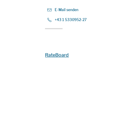
E-Mail senden
+43 1 5330952-27
RateBoard