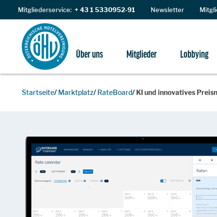
Zum Inhalt
Mitgliederservice:
+ 43 1 5330952-91
Newsletter
Mitgl
Über uns
Mitglieder
Lobbying
Startseite
Marktplatz
RateBoard
KI und innovatives Pre